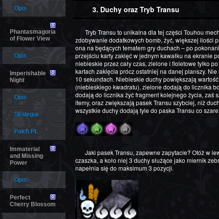
3. Duchy oraz Tryb Transu
Opis
Tryb Transu to unikalna dla tej części Touhou mechanika, za pomocą której, odbywa się
Phantasmagoria
of Flower View
zdobywanie dodatkowych bomb, żyć, większej ilości pu
ona na będących tematem gry duchach – po pokonani
przejściu karty zaklęć w jednym kawałku na ekranie p
Opis
niebieskie przez cały czas, zielone i fioletowe tylko 
kartach zaklęcia prócz ostatniej na danej planszy. Ni
Imperishable
10 sekundach. Niebieskie duchy powiększają wartoś
Night
(niebieskiego kwadratu), zielone dodają do licznika b
dodają do licznika żyć fragment kolejnego życia, zaś 
Opis
itemy, oraz zwiększają pasek Transu szybciej, niż d
wszystkie duchy dodają tyle do paska Transu co szare
Strategia
Patch PL
Immaterial
Jaki pasek Transu, zapewne zapytacie? Otóż w lewym dolnym rogu ekranu znajduje się trupia
and Missing
czaszka, a koło niej 3 duchy służące jako miernik ze
Power
napełnia się do maksimum 3 pozycji.
Opis
Perfect
Cherry Blossom