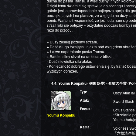
ducha do paska Transu, a więc duchy innych kolorów 
Dzięki temu świetnie się sprawuje do scoringu i przeż
gólnie jest to prawdopodobnie najlepsza opcja dla gr
początkujących i na plansze, ze względu na duży zasię
bomb. Warto też wspomnieć, że jeśli uda nam się podejś
strzał robi się potężny – przydatne podczas bomby i 
razu do przodu.
+
Duży zasięg poziomy strzału.
+
Dość długo trwająca i niezła pod względem obrażeń
+
Łatwe napełnianie paska Transu.
+
Bardzo silny strzał na unfocus z bliska.
-
Dość niewielka siła ataku.
-
Konieczność dobrego ustawienia się, by trafiać boss
wyższych obrażeń.
4.4. Youmu Konpaku (魂魄 妖夢) - 死欲の半霊 (Pół-Du
Typ:
Ostry Atak Iai
Atak:
Sword Slash
Focus:
Lotus Stance
*Strzelanie p
Youmu Konpaku
Youmu ładuję 
Karta:
Voidness Swo
「六根清浄斬