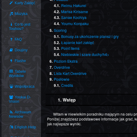
Karty Zaklęć
4.1.
Reimu Hakurei
4.2.
Marisa Kirisame
Muzyka
4.3.
Sanae Kochiya
4.4.
Youmu Konpaku
Co to jest
Touhou?
5.
Scoring
5.1.
Bonusy za ukończenie plansz i gry
FAQ
5.2.
Łapanie kart zaklęć
5.3.
Point items
Doujiny
5.4.
Niebieskie i szare duchy/h4>
6.
Poziom Ekstra
Flashe
7.
Overdrive
Tabele
8.
Lista Kart Overdrive
Wyników
9.
Posłowie
9.1.
Credits
Współpraca
Youkai D-
1. Wstęp
Vision
Archiwum
Witam w niewielkim poradniku mającym na celu przedstawienie strategii gry w Ten Desires.
Newsów
Poniżej znajdziesz podstawowe informacje jak grać, k
jak najlepsze wyniki.
English Help