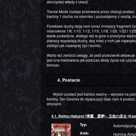
skorzystać wtedy z okazji.
Trance Mode zostaje przerwane przez dialogi postaci
tracimy 1 ducha na mierniku i pozostajemy z resztą, i
Fioletowe duchy dają nam coraz mniejszy fragment ży
mianowicie 1/8, 1/10, 1/12, 1/15, 1/18, 1/20, 1/22 i 1/
warte podwójnie, dlatego też w grze o przeżycie ważn
planszy wypadają duchy, aby mieć z nich jak największ
zdobyć jak najwięcej żyć i bomb).
Warto też zwrócić uwagę, że jeśli przeciwnik aktywuje 
jest ona traktowana jak podczas straty życia lub użyc
bonusu.
4. Postacie
Wybór postaci jest bardzo ważny – wpływa na parametry typu siła strzału, zasięg strzału czy moc
bomby. Ten Desires do dyspozycji daje nam 4 postaci
stronami.
4.1. Reimu Hakurei (博麗 霊夢) - 五欲の巫女 (Kapła
Typ:
Automatyczn
Atak:
Homing Amul