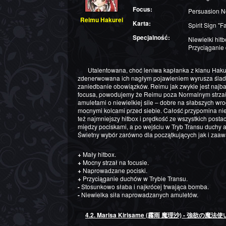
Focus:
Persuasion N
Reimu Hakurei
Karta:
Spirit Sign
Specjalność:
Niewielki hitb
Przyciąganie 
Utalentowana, choć leniwa kapłanka z klanu Hakurei pilnująca porządku w Gensokyo,
zdenerwowana ich nagłym pojawieniem wyrusza ślad
zaniedbanie obowiązków. Reimu jak zwykle jest najb
focusa, powodujemy że Reimu poza Normalnym strzał
amuletami o niewielkiej sile – dobre na słabszych wr
mocnymi kolcami przed siebie. Całość przypomina ni
też najmniejszy hitbox i prędkość ze wszystkich postac
między pociskami, a po wejściu w Tryb Transu duchy 
Świetny wybór zarówno dla początkujących jak i zaa
+
Mały hitbox.
+
Mocny strzał na focusie.
+
Naprowadzane pociski.
+
Przyciąganie duchów w Trybie Transu.
-
Stosunkowo słaba i najkrócej trwająca bomba.
-
Niewielka siła naprowadzanych amuletów.
4.2. Marisa Kirisame (霧雨 魔理沙) - 強欲の魔法使い (