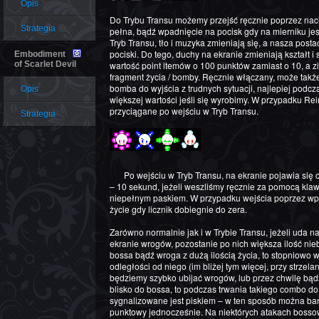
Opis
Do Trybu Transu możemy przejść ręcznie poprzez naci
Strategia
pełna, bądź wpadnięcie na pocisk gdy na mierniku jes
Tryb Transu, tło i muzyka zmieniają się, a nasza post
pociski. Do tego, duchy na ekranie zmieniają kształt i
Embodiment
of Scarlet Devil
wartość point itemów o 100 punktów zamiast o 10, a zi
fragment życia / bomby. Ręcznie włączany, może takż
bomba do wyjścia z trudnych sytuacji, najlepiej podcz
Opis
większej wartości jeśli się wyrobimy. W przypadku Re
przyciągane po wejściu w Tryb Transu.
Strategia
Po wejściu w Tryb Transu, na ekranie pojawia się czas, który pozostał do zakończenia tego stanu
– 10 sekund, jeżeli weszliśmy ręcznie za pomocą klawi
niepełnym paskiem. W przypadku wejścia poprzez wpa
życie gdy licznik dobiegnie do zera.
Zarówno normalnie jak i w Trybie Transu, jeżeli uda 
ekranie wrogów, pozostanie po nich większa ilość ni
bossa bądź wroga z dużą ilością życia, to stopniowo 
odległości od niego (im bliżej tym więcej, przy strzel
będziemy szybko ubijać wrogów, lub przez chwilę bąd
blisko do bossa, to podczas trwania takiego combo do
sygnalizowane jest piskiem – w ten sposób można bar
punktowy jednocześnie. Na niektórych atakach bossowi