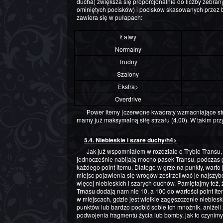
ducha) zwiększa się proporcjonalnie do liczby zebran
ominiętych pocisków) i pocisków skasowanych przez 
zawiera się w pułapach:
Łatwy
Normalny
Trudny
Szalony
Ekstra>
Overdrive
Power itemy (czerwone kwadraty wzmacniające strzał), także są warte punkty, ale tylko jeśli
mamy już maksymalną siłę strzału (4.00). W takim prz
5.4. Niebieskie i szare duchy/h4>
Jak już wspomniałem w rozdziale o Trybie Transu, szare duchy liczone są jako point itemy i
jednocześnie nabijają mocno pasek Transu, podczas 
każdego point itemu. Dlatego w grze na punkty, warto 
miejsc pojawienia się wrogów zestrzeliwać je najszybc
więcej niebieskich i szarych duchów. Pamiętajmy też,
Trnasu dodają nam nie 10, a 100 do wartości point it
w miejscach, gdzie jest wielkie zagęszczenie niebiesk
punktów lub bardzo podbić sobie ich mnożnik, aniżel
podwojenia fragmentu życia lub bomby, jak to czynimy