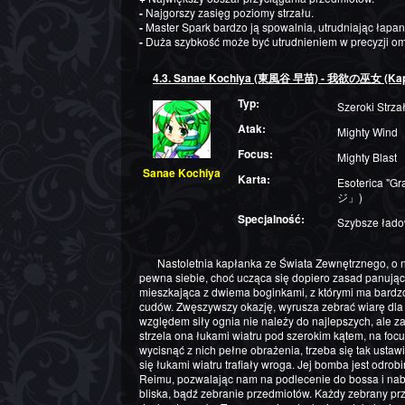
-
Najgorszy zasięg poziomy strzału.
-
Master Spark bardzo ją spowalnia, utrudniając łapa
-
Duża szybkość może być utrudnieniem w precyzji om
4.3. Sanae Kochiya (東風谷 早苗) - 我欲の巫女 (Kapł
Typ:
Szeroki Strza
Atak:
Mighty Wind
Focus:
Mighty Blast
Sanae Kochiya
Karta:
Esoterica 
ジ」)
Specjalność:
Szybsze łado
Nastoletnia kapłanka ze Świata Zewnętrznego, o niewinnym i nieco roztargnionym usposobieniu,
pewna siebie, choć ucząca się dopiero zasad panując
mieszkająca z dwiema boginkami, z którymi ma bardz
cudów. Zwęszywszy okazję, wyrusza zebrać wiarę dla
względem siły ognia nie należy do najlepszych, ale za 
strzela ona łukami wiatru pod szerokim kątem, na focu
wycisnąć z nich pełne obrażenia, trzeba się tak ustawi
się łukami wiatru trafiały wroga. Jej bomba jest odro
Reimu, pozwalając nam na podlecenie do bossa i nabi
bliska, bądź zebranie przedmiotów. Każdy zebrany pr