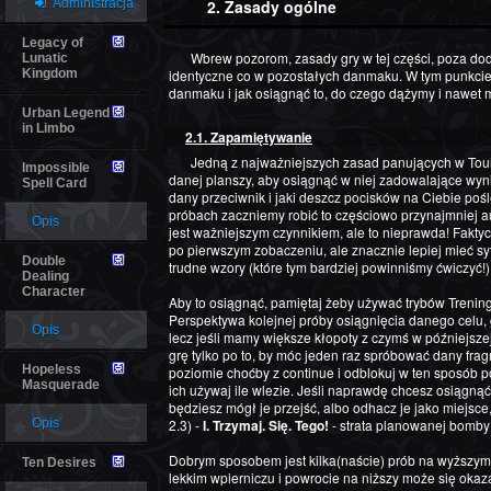
Administracja
2. Zasady ogólne
Legacy of
Wbrew pozorom, zasady gry w tej części, poza dodatkiem w postaci Wskaźnika Transu są niemal
Lunatic
Kingdom
identyczne co w pozostałych danmaku. W tym punkcie
danmaku i jak osiągnąć to, do czego dążymy i nawet mi
Urban Legend
in Limbo
2.1. Zapamiętywanie
Jedną z najważniejszych zasad panujących w Touhou jest nauczenie się na pamięć rozkładu
Impossible
danej planszy, aby osiągnąć w niej zadowalające wyni
Spell Card
dany przeciwnik i jaki deszcz pocisków na Ciebie poś
próbach zaczniemy robić to częściowo przynajmniej a
Opis
jest ważniejszym czynnikiem, ale to nieprawda! Fakt
po pierwszym zobaczeniu, ale znacznie lepiej mieć sy
Double
trudne wzory (które tym bardziej powinniśmy ćwiczyć!)
Dealing
Character
Aby to osiągnąć, pamiętaj żeby używać trybów Treni
Perspektywa kolejnej próby osiągnięcia danego celu, 
Opis
lecz jeśli mamy większe kłopoty z czymś w późniejszej
grę tylko po to, by móc jeden raz spróbować dany fra
Hopeless
poziomie choćby z continue i odblokuj w ten sposób p
Masquerade
ich używaj ile wlezie. Jeśli naprawdę chcesz osiągnąć 
będziesz mógł je przejść, albo odhacz je jako miejsce
Opis
2.3) -
I. Trzymaj. Się. Tego!
- strata planowanej bomb
Dobrym sposobem jest kilka(naście) prób na wyższym 
Ten Desires
lekkim wpierniczu i powrocie na niższy może się okaz