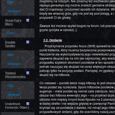
mogliśmy na niższym. Nie zmarnuj też możliwości jaki
Opis
replays.gensokyo.org można znaleźć genialne strate
dać Ci inspirację i zrozumieć sposób ich działania. Wł
Strategia
błędy we własnej grze, gdy nie jest się pod presją, a 
przyszedł Ci do głowy.
Great Fairy
Wars
Zawsze też możesz spytać kogoś na forum, lub poprosi
gryzie (połyka w całości) ;).
Opis
2.2. Omijanie
Double
Przytrzymanie przycisku focus (Shift) spowalnia naszą postać i pozwala nam zobaczyć hitbox –
Spoiler
punkt trafienia, który musimy bezpiecznie przeprowadzi
Nauczenie się wykorzystywania jego niewielkości prz
Opis
zapewne skupiać się na nim jak najmocniej, aby wied
przypadku szybkich strumieni pocisków w ten sposób 
Strategia
jednak nauczysz się skupiać na coraz większym obszarz
patrząc tylko na pozycję postaci. Pamiętaj: im gęstszy
Touhou
skupić się na hitboxie.
Hisoutensoku
Co ciekawe – pociski także mają hitboxy, to jest obsza
Opis
twoja postać się rozleciała. Sporo hitboxów pocisków 
sugeruje – małe pociski są niemal całe zabójcze, lec
Strategia
obszar bez hitboxa wewnątrz jego – na przykład duże
(strzela nimi między innymi boss Kyouko na 2 planszy) 
w białej strefie i nie wejdzie głębiej w czerwoną! Pami
Undefined
trzymać się od pocisków z daleka, niż minąć jego hitb
Fantastic Object
przypadkowych śmierci, gdy źle oceniliśmy naszą pozyc