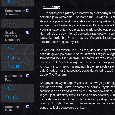
Opis
2.3. Bomby
Subterranean
Podczas gry o przeżycie bomby są niezbędnym narzędziem do przejścia gry (no chyba, że grasz
Animism
bez nich jako wyzwanie – no bomb run), a więc musisz
klawisza X postać wykonuje atak swoją kartą zaklęcia, 
Opis
zadaje duże obrażenia przeciwnikom. Przede wszystk
Podczas używania trybu practice warto próbować przejś
Scarlet
Normalnej, gry powinieneś być cały czas gotów na wciś
Weather
tracisz kontrolę, bądź nie nadążasz. Oczywiście jeśli 
Rhapsody
powinieneś z niej skorzystać.
Opis
Ze względu na system Ten Desires, który daje graczo
pozostających po ekranie po zniszczeniu części wrogów
ataków bossów z innym tłem), możemy też rozważyć p
Strategia
duchów, do których inaczej nie dotrzemy na czas przez
to możliwe, to w takich sytuacjach lepiej sprawdza się
Patch PL
daje Ci odporność na pociski, podwajając jednocześ
dziale Tryb Transu).
Mountain of
Faith
Grającym dla wysokiego wyniku punktowego (scoring)
gry lub poziomu Ekstra, pozostające bomby i życia za
Opis
zastanowić nad zaryzykowaniem i ich zachowaniem, j
więcej, jeśli stracimy życie z ilością bomb powyżej 2, 
Strategia
na następne życie. Do tego złapanie karty zaklęć, to j
bomby lub Trybu Transu i zniszczenie jej zanim licznik
Shoot the
bonus, to jest dodatkowe punkty.
Bullet