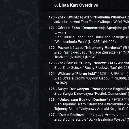
8. Lista Kart Overdrive
120 - Znak Kwitnącej Wiśni "Piekielna Wiśniowa
Jak odblokować Złap Znak Kwitnącej Wiśni "Wiś
121 - Górskie Echo "Demonstracja Specjalnego
コー」)
Złap Górskie Echo "Echo Dalekiego Zasięgu" (Nr
"Wzmocnienie Echa" (Nr.025) i (Nr.026).
122 - Paznokieć Jadu "Nieumarły Morderca"
(毒
Złap Paznokieć Jadu "Trujące Zniszczenie" (Nr.
Trucizną" (Nr.039) i (Nr.040).
123 - Znak Ścieżki "Ruchy Płodowe TAO ~Wiedz
Złap Znak Ścieżki "Ruchy Płodowe Tao" (Nr.053),
124 - Widziadło "Piorun Iruki"
( 怨霊「入鹿の雷」)
Złap Strzała Gromu "Cyklon Gagouji" (Nr.060), 
(Nr.062).
125 - Święta Dziewczyna "Poświęcenie Bogini S
Złap Święta Dziewczyna "Posiłek Oomonoimi" (Nr.
126 - "Uniwersum Boskich Duchów"
(「神霊大宇
Złap Tajemny Skarb "Sferyczne Astrolabium Z Ika
Tajemny Skarb "Nietypowy Artefakt Księcia Shōt
127 - "Dzikie Podłoże"
(「ワイルドカーペット」)
Złap Siódme Starcie "Dzika Bezludna Wyspa" (