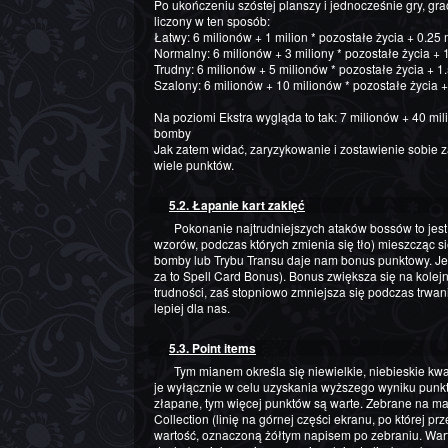
Po ukończeniu szóstej planszy i jednocześnie gry, grac
liczony w ten sposób:
Łatwy: 6 milionów + 1 milion * pozostałe życia + 0.25
Normalny: 6 milionów + 3 miliony * pozostałe życia + 
Trudny: 6 milionów + 5 milionów * pozostałe życia + 1
Szalony: 6 milionów + 10 milionów * pozostałe życia 
Na poziomi Ekstra wygląda to tak: 7 milionów + 40 mil
bomby
Jak zatem widać, zaryzykowanie i zostawienie sobie 
wiele punktów.
5.2. Łapanie kart zaklęć
Pokonanie najtrudniejszych ataków bossów to jest kart zaklęć (specjalnych, trudniejszych
wzorów, podczas których zmienia się tło) mieszcząc się
bomby lub Trybu Transu daje nam bonus punktowy. Jes
za to Spell Card Bonus). Bonus zwiększa się na kole
trudności, zaś stopniowo zmniejsza się podczas trwania
lepiej dla nas.
5.3. Point items
Tym mianem określa się niewielkie, niebieskie kwadraty wypuszczane przez wrogów. Zbiera się
je wyłącznie w celu uzyskania wyższego wyniku punk
złapane, tym więcej punktów są warte. Zebrane na ma
Collection (linię na górnej części ekranu, po której 
wartość, oznaczoną żółtym napisem po zebraniu. Wart