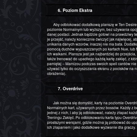
6. Poziom Ekstra
Aby odblokować dodatkową planszę w Ten Desires, musimy przejść grę jedną z postaci na
poziomie Normalnym lub wyższym, bez używania opcji 
danej postaci. Jednak bądźcie gotowi na prawdziwy te
je przejść, należy koniecznie ćwiczyć jak najwięcej,
unikania danych wzorów, inaczej nie ma bata. Dodat
pomocą duchów wypuszczanych po kartach Nue, lub Ma
ich walkami. Plansza jest jak najbardziej do przejścia,
także trenować do upadłego każdą kartę zaklęć, z któ
pamiętaj – Mamizou podczas swoich spell cardów nie
używać tylko do oczyszczania ekranu z pocisków na n
obrażenia).
7. Overdrive
Jak można się domyślić, karty na poziomie Overdrive to „podkręcone”, trudniejsze wersje jednej z
Normalnych kart, używanych przez bossów. Każdy z b
jednej z nich, i aby ją odblokować, należy złapać każdą
Treningu Zaklęć. Po odblokowaniu karta typu Overdrive
prostszymi wersjami, gdzie można ją próbować do up
ich złapaniem i jako dodatkowe wyzwanie dla graczy. P