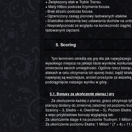
+
Zwiększony atak w Trybie Transu.
+
Mały hitbox podczas trzymania focusa.
-
Brak strzału podczas focusa.
-
Ograniczony zasięg pionowy ładowanych ataków.
-
Słabiutkie obrażenia bez ustawiania duchów na unfo
-
Niepraktyczność ze względu na konieczność ciągłej 
ładowanymi cięciami.
5. Scoring
Tym terminem określa się grę dla jak najwyższego wyniku punktowego w celu otrzymania
wysokiego miejsca na jakiejś liście wyników, konkurs
zmierzenia swoich umiejętności. Ogólnie rzecz biorąc
atakach w celu otrzymania ich sporej ilości, bądź stra
najwięcej są ważniejsze, aniżeli przeżycie za wszelk
podciągnięcie naszego wyniku w górę.
5.1. Bonusy za ukończenie plansz i gry
Za ukończenie każdej z plansz, gracz otrzymuje tyle milionów punktów, ile wynosi numer danej
planszy dodany do zmiennej zależnej od poziomu trudn
Szalony – 3, Ekstra – 4, Overdrive – 5). Poziom Ekstra
a więc przykładowe bonusy wyglądają tak:
Za ukończenie stage 4 na poziomie Trudnym: 1 Milion *
Za ukończenie poziomu Ekstra: 1 Milion * (7 + 4) = 11