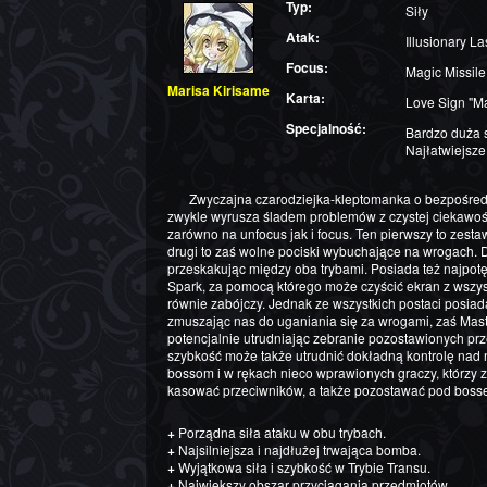
Typ:
Siły
Atak:
Illusionary La
Focus:
Magic Missile
Marisa Kirisame
Karta:
Love Sign
Specjalność:
Bardzo duża s
Najłatwiejsze
Zwyczajna czarodziejka-kleptomanka o bezpośrednim usposobieniu i niewyparzonej gębie, jak
zwykle wyrusza śladem problemów z czystej ciekawośc
zarówno na unfocus jak i focus. Ten pierwszy to zest
drugi to zaś wolne pociski wybuchające na wrogach. 
przeskakując między oba trybami. Posiada też najpotę
Spark, za pomocą którego może czyścić ekran z wszystk
równie zabójczy. Jednak ze wszystkich postaci posiad
zmuszając nas do uganiania się za wrogami, zaś Mast
potencjalnie utrudniając zebranie pozostawionych p
szybkość może także utrudnić dokładną kontrolę nad n
bossom i w rękach nieco wprawionych graczy, którzy z
kasować przeciwników, a także pozostawać pod boss
+
Porządna siła ataku w obu trybach.
+
Najsilniejsza i najdłużej trwająca bomba.
+
Wyjątkowa siła i szybkość w Trybie Transu.
+
Największy obszar przyciągania przedmiotów.