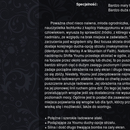
Specjalność:
Bardzo mały h
Bardzo duża s
Poważna choć nieco naiwna, młoda ogrodniczka, służąca niejakiej Yuyuko Saigyouji i
nauczycielka fechtunku z kaplicy Hakugyokurou w zaś
człowiekiem, wyrusza by sprawdzić źródło, z którego 
nadmiaru, ze względu na brak miejsca w zaświatach.
zarzucenia pod względem siły. Bez focusa strzela dr
dostaje kolejnego ducha-opcję strzału (maksymalnie 4), 
(identycznie do Marisy A w Mountain of Faith). Natomias
naciśnięciu Shifta Youmu przestaje strzelać w ogóle, 
na focusie przez około sekundę lub dłużej, to po pus
bardzo silnych cięć o dużym zasięgu poziomym i pio
zadaje porządne obrażenia na cały ekran i długo trwa
co się zbliży. Niestety, Youmu jest zdecydowanie naj
obrażenia ładowanym atakiem trzeba co chwilę puszc
puszczenie anuluje ładowanie. Jej obrażenia na unfo
na jej pionowej linii ruchem góra-dół. Do tego jej ła
przelatujących wrogów jeśli się dostatecznie nie wys
poziomach mocy. Ogólnie jest to postać dla zaawanso
miejsca pojawiania się wrogów lub dla tych, którzy prz
wielką silę i możliwości, także do scoringu.
+
Potężne i szerokie ładowane ataki.
+
Podążające za Youmu duchy-opcje strzału.
+
Silna i dość długo trwająca bomba na cały ekran.