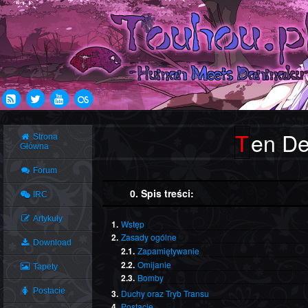
Ten D
Strona
Główna
Forum
0. Spis treści:
IRC
Artykuły
1.
Wstęp
2.
Zasady ogólne
Download
2.1.
Zapamiętywanie
2.2.
Omijanie
Tapety
2.3.
Bomby
Postacie
3.
Duchy oraz Tryb Transu
4.
Postacie