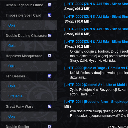
[LHTR-0007]ZUN & Aki Eda - Silent Sin
Urban Legend in Limbo
(06.3 MB)
Stron]
Impossible Spell Card
[LHTR-0007]ZUN & Aki Eda - Silent Sin
(10.0 MB)
Stron]
Opis
[LHTR-0007]ZUN & Aki Eda - Silent Sin
(05.0 MB)
Stron]
Double Dealing Character
[LHTR-0007]ZUN & Aki Eda - Silent Sin
Opis
(10.2 MB)
Stron]
Oficjalny doujin z Touhou. Długi i po
ma miejsce mniej więcej przed wydar
Hopeless Masquerade
Story: ZUN, Rysunki: Aki Eda.
Opis
[LHTR-0009]Hole of Yago - Remilia vs
Krótki, śmieszy doujin o walce pomię
Ten Desires
drzwiami...
[LHTR-0010]Colonel Aki - Life of Maid 
Opis
Życie Pokojówki w Rezydencji Szkarł
stron. Have Fun!
Strategia
[LHTR-0011]Bococho-farm - Shopkeep
MB)
Great Fairy Wars
Aya dostarcza swoją gazetę do Kourin
Rinnosuke ją zaprenumerował? Oto kró
Opis
ONE SHO
Double Spoiler