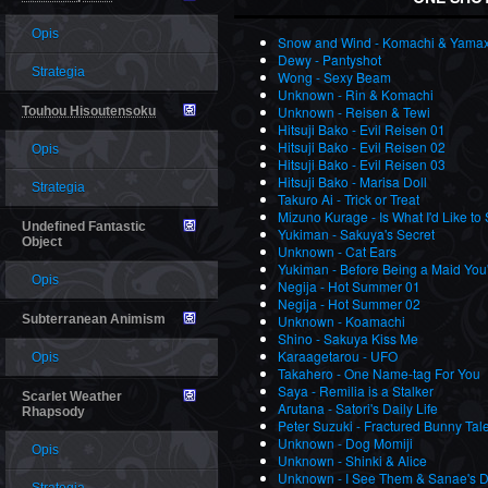
Opis
Snow and Wind - Komachi & Yama
Dewy - Pantyshot
Strategia
Wong - Sexy Beam
Unknown - Rin & Komachi
Unknown - Reisen & Tewi
Touhou Hisoutensoku
Hitsuji Bako - Evil Reisen 01
Hitsuji Bako - Evil Reisen 02
Opis
Hitsuji Bako - Evil Reisen 03
Hitsuji Bako - Marisa Doll
Strategia
Takuro Ai - Trick or Treat
Mizuno Kurage - Is What I'd Like to
Undefined Fantastic
Yukiman - Sakuya's Secret
Object
Unknown - Cat Ears
Yukiman - Before Being a Maid You
Opis
Negija - Hot Summer 01
Negija - Hot Summer 02
Subterranean Animism
Unknown - Koamachi
Shino - Sakuya Kiss Me
Karaagetarou - UFO
Opis
Takahero - One Name-tag For You
Saya - Remilia is a Stalker
Scarlet Weather
Arutana - Satori's Daily Life
Rhapsody
Peter Suzuki - Fractured Bunny Tal
Unknown - Dog Momiji
Opis
Unknown - Shinki & Alice
Unknown - I See Them & Sanae's 