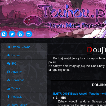
Douj
Strona Główna
Forum
Poniżej znajduje się lista dostępnych doujinów przetłumaczonych na język
polski.
IRC
Na samym dole znajdują się tzw. One Shoty, 
Miłego czytania.
Artykuły
Download
DOUJIN
Tapety
[LHTR-0001]Black Angel - Together wi
Postacie
(13.1 MB)
Zabawny doujin, w którym Sakuya Iza
postacią psa (co zresztą jest uzasad
Karty Zaklęć