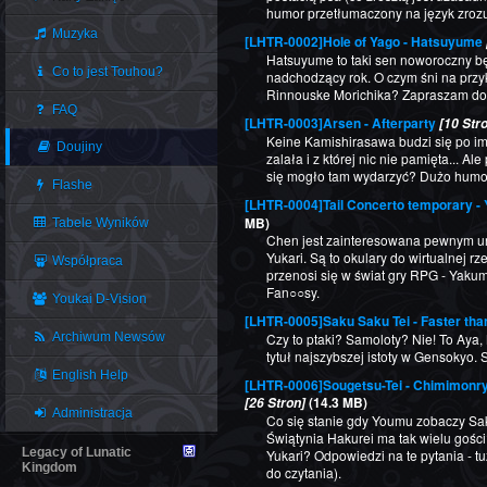
humor przetłumaczony na język zrozum
Muzyka
[LHTR-0002]Hole of Yago - Hatsuyume
Hatsuyume to taki sen noworoczny b
Co to jest Touhou?
nadchodzący rok. O czym śni na przy
Rinnouske Morichika? Zapraszam do c
FAQ
[LHTR-0003]Arsen - Afterparty
[10 Str
Keine Kamishirasawa budzi się po imp
Doujiny
zalała i z której nic nie pamięta... Al
się mogło tam wydarzyć? Dużo humo
Flashe
[LHTR-0004]Tail Concerto temporary 
MB)
Tabele Wyników
Chen jest zainteresowana pewnym u
Yukari. Są to okulary do wirtualnej rz
Współpraca
przenosi się w świat gry RPG - Yakum
Fan○○sy.
Youkai D-Vision
[LHTR-0005]Saku Saku Tei - Faster tha
Archiwum Newsów
Czy to ptaki? Samoloty? Nie! To Aya,
tytuł najszybszej istoty w Gensokyo.
English Help
[LHTR-0006]Sougetsu-Tei - Chimimonry
(14.3 MB)
[26 Stron]
Administracja
Co się stanie gdy Youmu zobaczy Sa
Świątynia Hakurei ma tak wielu gośc
Legacy of Lunatic
Yukari? Odpowiedzi na te pytania - t
Kingdom
do czytania).