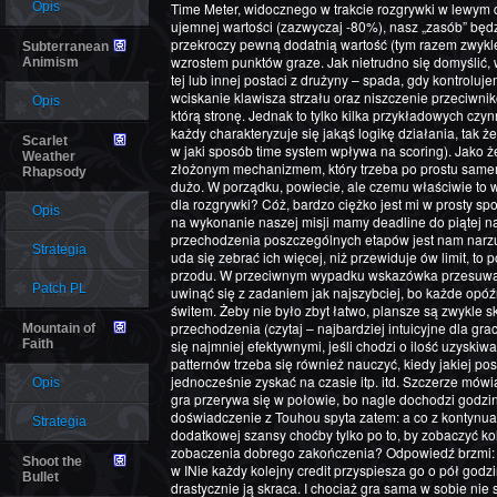
Opis
Time Meter, widocznego w trakcie rozgrywki w lewym 
ujemnej wartości (zazwyczaj -80%), nasz „zasób” będ
przekroczy pewną dodatnią wartość (tym razem zwykle
Subterranean
wzrostem punktów graze. Jak nietrudno się domyślić
Animism
tej lub innej postaci z drużyny – spada, gdy kontrol
wciskanie klawisza strzału oraz niszczenie przeciwni
Opis
którą stronę. Jednak to tylko kilka przykładowych czynn
każdy charakteryzuje się jakąś logikę działania, tak ż
Scarlet
w jaki sposób time system wpływa na scoring). Jako że
Weather
złożonym mechanizmem, który trzeba po prostu same
Rhapsody
dużo. W porządku, powiecie, ale czemu właściwie to w
dla rozgrywki? Cóż, bardzo ciężko jest mi w prosty s
Opis
na wykonanie naszej misji mamy deadline do piątej na
przechodzenia poszczególnych etapów jest nam narzuco
Strategia
uda się zebrać ich więcej, niż przewiduje ów limit, t
przodu. W przeciwnym wypadku wskazówka przesuwa s
Patch PL
uwinąć się z zadaniem jak najszybciej, bo każde opóź
świtem. Żeby nie było zbyt łatwo, plansze są zwykle 
przechodzenia (czytaj – najbardziej intuicyjne dla g
Mountain of
Faith
się najmniej efektywnymi, jeśli chodzi o ilość uzysk
patternów trzeba się również nauczyć, kiedy jakiej post
jednocześnie zyskać na czasie itp. itd. Szczerze mówią
Opis
gra przerywa się w połowie, bo nagle dochodzi godzina
doświadczenie z Touhou spyta zatem: a co z kontynuac
Strategia
dodatkowej szansy choćby tylko po to, by zobaczyć ko
zobaczenia dobrego zakończenia? Odpowiedź brzmi: ni
Shoot the
w INie każdy kolejny credit przyspiesza go o pół godzi
Bullet
drastycznie ją skraca. I chociaż gra sama w sobie nie 