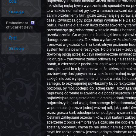
pojedynczych zaklęć bossów. Jeżeli mieliście wcześn
Opis
jak wielką męką bywa wyuczenie się sposobów na przej
to w trakcie normalnej gry, czy w ramach ćwiczeń dany
Strategia
zanim przebrniemy tam, gdzie zaczynają się sprawiają
czasu, zwłaszcza gdy, poza Jakąś Wybitnie Nie Dając
Embodiment
palcu. I właśnie dla takich ludzi został stworzony treni
of Scarlet Devil
przechodząc grę zobaczymy w trakcie walki z bossem z
przećwiczenia. Co więcej, można dzięki temu trybowi 
Opis
danego czaru na oczy. Tak więc wystarczy, że ukończ
trenować większość kart na konkretnym poziomie trud
Strategia
system ten ma pewne restrykcje. Po pierwsze – żeby g
dowolną opcją (przejść, czyli niekoniecznie uniknąć z
Po drugie – trenowanie zaklęć odbywa się na zasadzie
bomb, a zderzenie z pociskiem jest równoznaczne z z
początku. Jest to o tyle sensowne, że faktycznie możn
pozbawiony dostępnych mu w trakcie normalnej rozgry
zaklęć, nie zaś wyłącznie na ich przetrwaniu. I choci
samego, to przynajmniej powtarzamy to, co faktyczni
poziomu, by móc podejść do jednej karty. Rozwiązani
naprawdę ogromne ułatwienie dla początkujących i śr
najłatwiejszą serią strzelanek, niemniej jednak trenin
najprostszych (pod względem samego tylko danmaku)
wspomnieć o jeszcze jednej ważnej roli, jaką pełni 
przez gracza kart, udostępnia on podjęcie wyzwań tzw.
Ostatimi Zaklęciami przeciwników, czyli kartami zaklę
zderzenie z pociskiem przerywa czar, ale nie odbiera
zostaną pokonani, chyba że nie udało nam się przek
czyni ten rodzaj czarów jeszcze jednym drobnym udzi