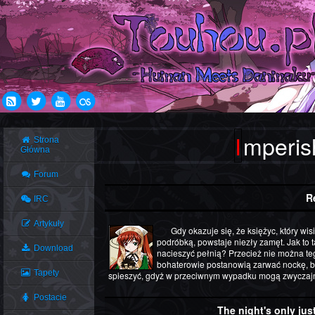
Imperis
Strona
Główna
Forum
R
IRC
Artykuły
Gdy okazuje się, że księżyc, który wisi nad Gensokyo, jest tak naprawdę nadzwyczaj udaną
podróbką, powstaje niezły zamęt. Jak to t
Download
nacieszyć pełnią? Przecież nie można teg
bohaterowie postanowią zarwać nockę, by
Tapety
spieszyć, gdyż w przeciwnym wypadku mogą zwyczajnie
Postacie
The night's only jus