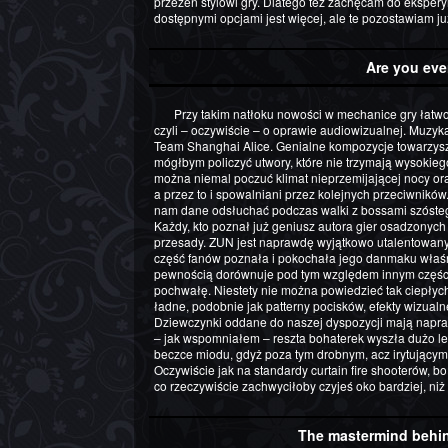
przezeń stylowi gry. Dlatego też zachęcam do ekspery
dostępnymi opcjami jest więcej, ale te pozostawiam j
Are you eve
Przy takim natłoku nowości w mechanice gry łatwo zapomnieć o tym, co od zawsze wyróżniało serię Touhou,
czyli – oczywiście – o oprawie audiowizualnej. Muzyk
Team Shanghai Alice. Genialne kompozycje towarzyszą
mógłbym policzyć utwory, które nie trzymają wysokie
można niemal poczuć klimat nieprzemijającej nocy or
a przez to i spowalniani przez kolejnych przeciwników. 
nam dane odsłuchać podczas walki z bossami szóstego
Każdy, kto poznał już geniusz autora gier osadzonyc
przesady. ZUN jest naprawdę wyjątkowo utalentowany
część fanów poznała i pokochała jego danmaku właśn
pewnością dorównuje pod tym względem innym części
pochwałę. Niestety nie można powiedzieć tak ciepłyc
ładne, podobnie jak patterny pocisków, efekty wizualn
Dziewczynki oddane do naszej dyspozycji mają naprawd
– jak wspomniałem – reszta bohaterek wyszła dużo lep
beczce miodu, gdyż poza tym drobnym, acz irytującym 
Oczywiście jak na standardy curtain fire shooterów, b
co rzeczywiście zachwyciłoby czyjeś oko bardziej, niż 
The mastermind behind