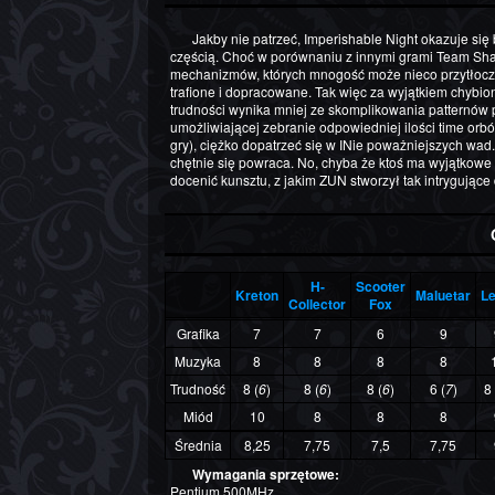
Jakby nie patrzeć, Imperishable Night okazuje się być, mimo paru niedociągnięć, nader oryginalną i udaną
częścią. Choć w porównaniu z innymi grami Team Sha
mechanizmów, których mnogość może nieco przytłoczy
trafione i dopracowane. Tak więc za wyjątkiem chybi
trudności wynika mniej ze skomplikowania patternów p
umożliwiającej zebranie odpowiedniej ilości time or
gry), ciężko dopatrzeć się w INie poważniejszych wad.
chętnie się powraca. No, chyba że ktoś ma wyjątkowe
docenić kunsztu, z jakim ZUN stworzył tak intrygując
H-
Scooter
Kreton
Maluetar
Le
Collector
Fox
Grafika
7
7
6
9
Muzyka
8
8
8
8
Trudność
8 (
6
)
8 (
6
)
8 (
6
)
6 (
7
)
8 
Miód
10
8
8
8
Średnia
8,25
7,75
7,5
7,75
Wymagania sprzętowe:
Pentium 500MHz