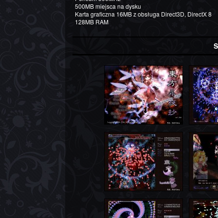
500MB miejsca na dysku
Karta graficzna 16MB z obsługa Direct3D, DirectX 8
128MB RAM
S