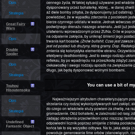
cennego życia. W takiej sytuacji używane jest właśnie 
Opis
dysponowany przez bohaterkę, której... w danej chwili
aż dwie bomby (chyba, że dysponujemy już ostatnią).
Strategia
powiedzieć, że w wypadku zderzenia z pociskiem jeste
bierze czynnego udziału w walce. Jednak wówczas chr
Great Fairy
podwójnego drenażu naszego arsenału. Jeśli już je
Wars
ułatwieniu wprowadzonym przez ZUNa. O ile w poprze
na odpalenie zaklęcia, by uniknąć śmierci jego posta
Opis
trwania kart bossów.
(Znów bullshit. Czas jest zawsze
jest od postaci lub drużyny, którą gramy. Dop. Redakcj
Double
zmienia się kolorystyka elementów ekranu. Oczywiści
Spoiler
efektywny deathbombing. Jest to swego rodzaju ukłon 
refleksu, by po wpadnięciu na przeszkodę zdążyć zar
Opis
ciekawostkę i swego rodzaju sposób na zwiększenie p
długo, jak będą dysponować wolnymi bombami.
Strategia
You can use a bit of my
Touhou
Hisoutensoku
Najważniejszym atrybutem charakteryzującym postacie ludzkie oraz postacie youkai jest jednak nie sposób
Opis
strzelania czy rodzaj wykorzystywanych kart zaklęć, a
do czego on właściwie służy powiem za chwilę, na raz
Strategia
gromadzenie. Otóż bohaterki, w zależności od rasy, 
zadając obrażenia przeciwnikom oraz niszcząc familia
Undefined
odpowiedni licznik poprzez omijanie z bliska pociskó
Fantastic Object
końca tak to się wszystko odbywa. Na to, jaka akcja 
powoduje generowanie time orbów (stanowiących, rze