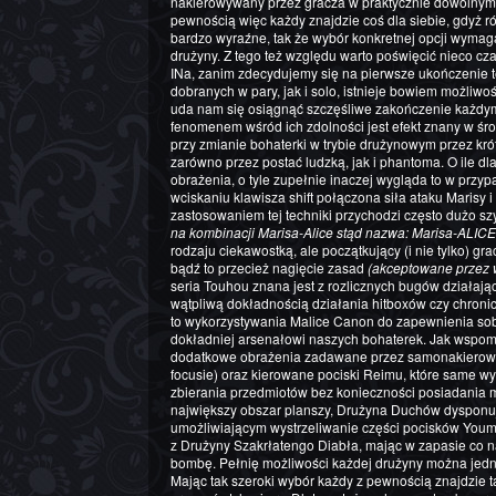
nakierowywany przez gracza w praktycznie dowolnym
pewnością więc każdy znajdzie coś dla siebie, gdyż 
bardzo wyraźne, tak że wybór konkretnej opcji wymaga 
drużyny. Z tego też względu warto poświęcić nieco cz
INa, zanim zdecydujemy się na pierwsze ukończenie 
dobranych w pary, jak i solo, istnieje bowiem możliw
uda nam się osiągnąć szczęśliwe zakończenie każdym 
fenomenem wśród ich zdolności jest efekt znany w śr
przy zmianie bohaterki w trybie drużynowym przez krót
zarówno przez postać ludzką, jak i phantoma. O ile d
obrażenia, o tyle zupełnie inaczej wygląda to w przy
wciskaniu klawisza shift połączona siła ataku Marisy 
zastosowaniem tej techniki przychodzi często dużo szy
na kombinacji Marisa-Alice stąd nazwa: Marisa-ALICE
rodzaju ciekawostką, ale początkujący (i nie tylko) g
bądź to przecież nagięcie zasad
(akceptowane przez 
seria Touhou znana jest z rozlicznych bugów działają
wątpliwą dokładnością działania hitboxów czy chron
to wykorzystywania Malice Canon do zapewnienia sobie
dokładniej arsenałowi naszych bohaterek. Jak wspom
dodatkowe obrażenia zadawane przez samonakierowu
focusie) oraz kierowane pociski Reimu, które same wy
zbierania przedmiotów bez konieczności posiadania 
największy obszar planszy, Drużyna Duchów dyspon
umożliwiającym wystrzeliwanie części pocisków Youmu
z Drużyny Szakrłatengo Diabła, mając w zapasie co 
bombę. Pełnię możliwości każdej drużyny można jedn
Mając tak szeroki wybór każdy z pewnością znajdzie 