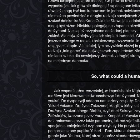
Słowo funkcjonują zgoła inaczej. Co prawda również o
wypadku jest tak głównie dlatego, iż są dostępne tylko
również mogą być tam trenowane, to jednak natykamy s
nie można powiedzieć o drugim rodzaju specjalnych za
szukać daleko: każda Karta Ostatnie Słowo jest odbl
mogą być różne. Niektóre polegają na złapaniu określo
drużynami. Nie są też przypisane do żadnej planszy –
zaklęć. Ale najważniejszy jest ich stopień trudności.
jeszcze niczego w rodzaju ostatecznego wyzwania, t
rozgryzie i złapie. A im dalej, tym oczywiście ciężej t
rodzaju „late game” dla największych zapaleńców. Nie 
nie lada sztuka dla nowicjuszy. Jednak z drugiej stron
na niejednym danmaku.
So, what could a huma
Jak wspominałem wcześniej, w Imperishable Night wybór postaci został przez ZUNa rozbudowany, przez co
możliwe jest kierowanie dwuosobowymi drużynami. Na
youkai. Do dyspozycji oddano nam cztery zespoły: Dr
Yukari Yakumo; Drużyna Zakazanej Magii, w którym sił
Drużyna Szakarłatnego Diabła, czyli duet Sakuya Iza
Zaświatów, tworzona przez Youmu Konpaku i Yuyuko Sai
determinowaną przez takie parametry, jak rodzaje i sił
specjalne umiejętności czy inne atrybuty. Na przykła
pomoc ze strony pupilka Yukari – Ran, która automaty
granie jako Youmu, której strzał, oprócz standardow