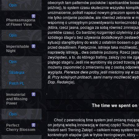
obecnych tam patternów pocisków i spellcardów bossó
Opis
później), to system czasu skutecznie wszystko kompli
urozmaicenie, potrafi napsuć nowym graczom sporo krw
nie tylko omijanie pocisków, ale również zebranie w 
Phantasmagoria
wspomnę o umiejętnym przewidywaniu konieczności g
of Flower View
(która, rzecz jasna, pociąga za sobą również zmniej
punktów czasu). Co bardziej rozgarnięci czytelnicy z 
Opis
szóstego stage'u bez używania dodatkowych zestawów ż
sytuacji stanęlibyśmy do walki z ostatnim bossem o go
Imperishable
przed deadlinem. Faktycznie, istnieje taka możliwość, j
Night
naprawdę istnieją... dwa ostatnie poziomy. Rzecz jas
zwycięstwo, a to, do którego trafimy, zależy (no nie z
piątego stage'u. Jeśli nie wyrobimy się przed trzecią
Opis
możemy zapomnieć o zmierzeniu się z osobą odpowie
wygląda. Pierwsze dwie próby, jeśli mieścimy się w c
Strategia
B. Przy kolejnych próbach, sami mamy możliwość wybor
Dop. Redakcja),
Patch PL
,
Immaterial
and Missing
Power
The time we spent on t
Opis
Choć z pewnością time system jest zmianą mającą najbardziej bezpośredni wpływ na gameplay INa, to nie jest
on jedyną wielką innowacją w ósmej części Touhou. 
Perfect
historii serii Trening Zaklęć – całkiem nowy system 
Cherry Blossom
konkretnych etapów (jak w trybie treningowym, który – 