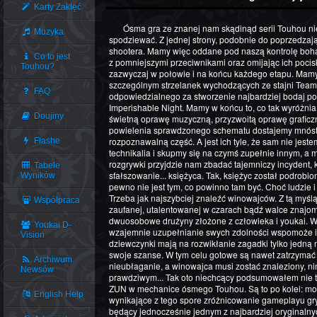
Karty Zaklęć
Ósma gra ze znanej nam skądinąd serii Touhou niekoniecznie prezentuje się tak, jak można by się po niej
Muzyka
spodziewać. Z jednej strony, podobnie do poprzedzający
shootera. Mamy więc oddane pod naszą kontrolę bohat
Co to jest
z pomniejszymi przeciwnikami oraz omijając ich pocis
Touhou?
zazwyczaj w połowie i na końcu każdego etapu. Mamy
szczególnym strzelanek wychodzących ze stajni Team 
FAQ
odpowiedzialnego za stworzenie najbardziej bodaj p
Imperishable Night. Mamy w końcu to, co tak wyróżnia
Doujiny
świetną oprawę muzyczną, przyzwoitą oprawę graficzn
powielenia sprawdzonego schematu dostajemy mnóstwo
rozpoznawalną część. A jest ich tyle, że sam nie jes
Flashe
technikalia i skupmy się na czymś zupełnie innym, a 
rozgrywki przyjdzie nam zbadać tajemniczy incydent, k
Tabele
sfałszowanie... księżyca. Tak, księżyc został podrobio
Wyników
pewno nie jest tym, co powinno tam być. Choć ludzie i
Trzeba jak najszybciej znaleźć winowajców. Z tą myślą
Współpraca
zaufanej, utalentowanej w czarach bądź walce znajome
dwuosobowe drużyny złożone z człowieka i youkai. Ws
Youkai D-
wzajemnie uzupełnianie swych zdolności wspomoże ic
Vision
dziewczynki mają na rozwikłanie zagadki tylko jedną 
swoje szanse. W tym celu gotowe są nawet zatrzymać c
Archiwum
nieubłaganie, a winowajca musi zostać znaleziony, nim 
Newsów
prawdziwym... Tak oto niechcący podsumowałem nie tyl
ZUN w mechanice ósmego Touhou. Są to po kolei: moż
English Help
wynikające z tego spore zróżnicowanie gameplayu gry
będący jednocześnie jednym z najbardziej oryginalnych