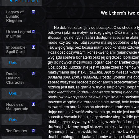
Administracja
Well, there's two o
Legacy of
Lunatic
Kingdom
No dobrze, zacznijmy od początku. O co chodzi z tym kierowaniem dwuosobowymi drużynami? Jak to się
odbywa i jaki ma wpływ na rozgrywkę? Otóż mamy tu 
Urban Legend
in Limbo
Blossom, gdzie tryb strzału i dostępne specjalne atak
mode, czy też nie. Tutaj sprawa ma się podobnie, z tą 
Tak więc grając bez focusa mamy pod kontrolą człowi
Impossible
Poza dość oczywistymi konsekwencjami (mianowicie
Spell Card
wyglądu sprite'a bohaterki oraz jej prędkości porusza
gry do nowych możliwości i ograniczeń charakteryzuj
Opis
Cóż, postać „ludzka” nie jest w stanie zbierać itemów w
maksymalną siłę ataku.
(Bullshit. Jest to kwestia wciś
Double
postacią solo. Dop. Redakcja).
Postać „youkai” nie o
Dealing
zebrać wszystkie lecące z pokonanych przeciwników bo
Character
różnicą jest fakt, że granie w trybie skupionym uodparn
odpowiednik dla Touhou - chowance brzmią nieco me
Opis
pocisków towarzyszące zalewającym kolejne poziomy
możemy w ogóle nie zwracać na nie uwagi, byle byśmy 
Hopeless
człowiekiem naraża nas na niechybną utratę życia w ra
Masquerade
dając nam możliwość zniszczenia go, co nie jest możl
sposób używania bomb, który również uległ w INie pe
Opis
ataki, których używamy, różnią się w zależności od pos
drużyną będziemy mogli skorzystać nie z dwóch, ale a
Ten Desires
dysponuje bowiem zwykłą kartą zaklęć oraz tzw. Ostat
deathbombingu – odpalania bomby w ciągu krótkiej chwi