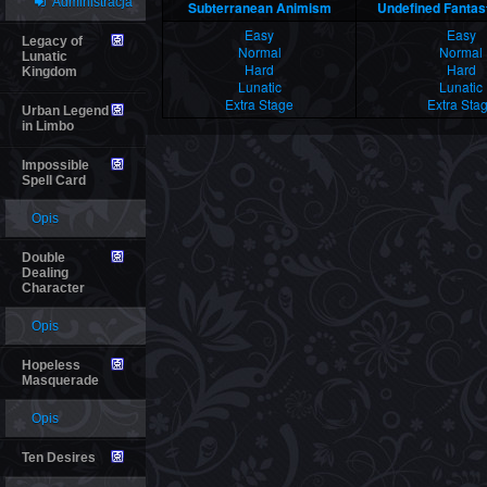
Administracja
Subterranean Animism
Undefined Fantast
Easy
Easy
Legacy of
Normal
Normal
Lunatic
Hard
Hard
Kingdom
Lunatic
Lunatic
Extra Stage
Extra Sta
Urban Legend
in Limbo
Impossible
Spell Card
Opis
Double
Dealing
Character
Opis
Hopeless
Masquerade
Opis
Ten Desires