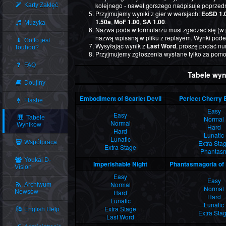
kolejnego - nawet gorszego nadpisuje poprzedn
Karty Zaklęć
Przyjmujemy wyniki z gier w wersjach:
EoSD 1.
1.50a
,
MoF 1.00
,
SA 1.00
.
Muzyka
Nazwa poda w formularzu musi zgadzać się (w p
nazwą wpisaną w pliku z replayem. Wynki pod
Co to jest
Wysyłając wynik z
Last Word
, proszę podać nu
Touhou?
Przyjmujemy zgłoszenia wysłane tylko za pom
FAQ
Tabele wyn
Doujiny
Embodiment of Scarlet Devil
Perfect Cherry
Flashe
Easy
Easy
Tabele
Normal
Normal
Wyników
Hard
Hard
Lunatic
Lunatic
Współpraca
Extra Sta
Extra Stage
Phantas
Youkai D-
Imperishable Night
Phantasmagoria of 
Vision
Easy
Easy
Normal
Archiwum
Normal
Newsów
Hard
Hard
Lunatic
Lunatic
Extra Stage
English Help
Extra Sta
Last Word