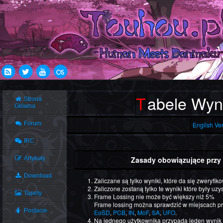
Tabele Wyn
Strona
Główna
Forum
English Ve
IRC
Artykuły
Zasady obowiązujące przy
Download
Zaliczane są tylko wyniki, które da się zweryfik
Zaliczone zostaną tylko te wyniki które były uzy
Tapety
Frame Lossing nie może być większy niż 5%
Frame lossing można sprawdzić w miejscach p
Postacie
EoSD
,
PCB
,
IN
,
MoF
,
SA
,
UFO
.
Na jednego użytkownika przypada jeden wynik 