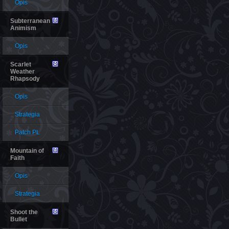
Opis
Subterranean
Animism
Opis
Scarlet
Weather
Rhapsody
Opis
Strategia
Patch PL
Mountain of
Faith
Opis
Strategia
Shoot the
Bullet