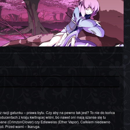
ducentach z kraju kwitnącej wiśni, bo nawet oni mają szanse się tu
ane (CrimzonClover) czy Edleweiss (Ether Vapor). Całkiem niedawno
oli. Przed wami – Ikaruga.