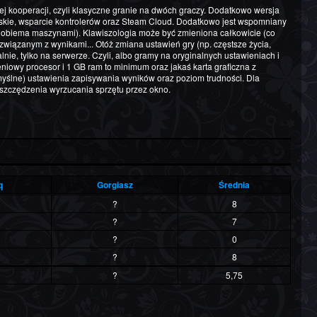
nej kooperacji, czyli klasyczne granie na dwóch graczy. Dodatkowo wersja
rskie, wsparcie kontrolerów oraz Steam Cloud. Dodatkowo jest wspomniany
e obiema maszynami). Klawiszologia może być zmieniona całkowicie (co
wiązanym z wynikami... Otóż zmiana ustawień gry (np. częstsze życia,
nie, tylko na serwerze. Czyli, albo gramy na oryginalnych ustawieniach i
iowy procesor i 1 GB ram to minimum oraz jakaś karta graficzna z
omyślne) ustawienia zapisywania wyników oraz poziom trudności. Dla
oszczędzenia wyrzucania sprzętu przez okno.
q
Gorgiasz
Średnia
?
8
?
7
?
0
?
8
?
5,75