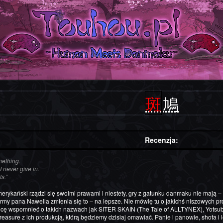
斑鳩
Recenzja:
omething.
I never give in.
s.”
rmy pana Nawella zmienia się to – na lepsze. Nie mówię tu o jakichś niszowych pro
hcę wspomnieć o takich nazwach jak SITER SKAIN (The Tale of ALLTYNEX), Yotsub
reasure z ich produkcją, którą będziemy dzisiaj omawiać. Panie i panowie, shota i l