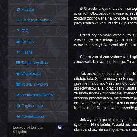
斑鳩
została wydana osiemnastego 
Muzyka
stronach. Otóż produkt, owszem, jest
została zportowana na konsolę Dreamca
Co to jest Touhou?
pady użytkownikom PC dzięki platfor
FAQ
Przed laty na małej wyspie kraju Horai, Tenro Horai, przywódca owego kraju odkrył Ubusunagami Okinokai – moc bogów. Dzięki tej mocy kraj określił się „Boskimi Istotami” i jako „Wybrani”
zaczął – „w imię pokoju” podbijać kra
Doujiny
człowiek przeżył. Nazywał się Shinra.
Flashe
Shinra został zestrzelony w odległej wiosce Ikaruga zamieszkałej przez uciekinierów z terenów podbitych przez Horai. Gdy Shinra wyzdrowiał, miejscowi powierzyli mu samolot, który sami
zbudowali. Nazwali go Ikaruga. Teraz 
Tabele Wyników
Tak prezentuje się historia przedstawiona w grze. Zasiadamy za sterami jednej z dwóch maszyn. Może być to Ikaruga lub Ginkei. Wszystko zależy od tego, jako który gracz gramy. Player 1
Współpraca
pilotuje jako Shinra maszynę Ikaruga
grze nie ma bomb. Nasz samolot uzbro
Youkai D-Vision
przeciwników. Biali oraz czarni. Biali
za łatwo trochę? Nic bardziej mylneg
Archiwum Newsów
czarnym przeciwnikom, ale również po
obrażeń, czarnym mniej. Brzmi to moż
English Help
kilka sekund. Dodatkowo niszczenie 
Administracja
Jak wygląda gra od strony technicznej? Ano prezentuje się ładnie. Obsługuje rozdzielczość Full HD (1920x1080), ma przyjemną trójwymiarową oprawę graficzną, dobrą muzykę, ciekawy
system i... No właśnie. Wysoki poziom
Legacy of Lunatic
plansze strasznie pamięciowe, co może
Kingdom