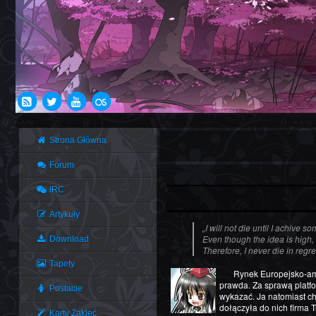
Strona Główna
Forum
IRC
Artykuły
„I will not die until I achive s
Even though the idea is high, 
Download
Therefore, I never die in regret
Tapety
Rynek Europejsko-amerykański rządzi się swoimi prawami i niestety, gry z gatunku danmaku nie mają – z racji gatunku – prawa bytu. Czy aby na pewno tak jest? To nie do końca
prawda. Za sprawą platfo
Postacie
wykazać. Ja natomiast c
dołączyła do nich firma T
Karty Zaklęć