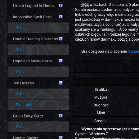
斑鳩
w liczbach: 2 maszyny, 5 plan
Urban Legend in Limbo
Steam posiada system automatycznego
tryb dwóch graczy więc można zagrać
Impossible Spell Card
jest rzadkością w danmaku), można te
możliwość użycia continue) automatycz
Opis
szukamy się w rankingu... Albo mamy 
ostatnich pięciu lat. Poniżej tego n
ciężkich fanów danmaku pozycja obow
Double Dealing Character
Opis
Gra dostępna na platformie
Steam
Hopeless Masquerade
Opis
Ten Desires
Grafika
Opis
Muzyka
Trudność
Strategia
Miód
Great Fairy Wars
Średnia
Opis
Wymagania sprzętowe (zalecane
System: Windows 7
Double Spoiler
Procesor: Dowolny wielordzeniowy poce