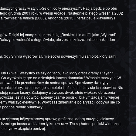
rszych graczy w stylu „Kreton, co ty pieprzysz?”. Racja będzie po obu
go grudnia 2001 roku w wersji Arcade. Następnie piątego września 2002
 również na Xkloca (2008), Andorida (2013) i teraz psuje klawiatury i
alczyli o wolność całego świata, ale zostali zniszczeni. Jednak jeden
kei. Co wyróżnia tę grę od dziesiątek innych danmaku? Właśnie maszyna. W
aładować. I tu przechodzimy do sedna sprawy. Spotykamy dwa typy
y zmienić polaryzacje naszego samolotu i już nie musimy się ich obawiać. Nie
e ładują nasze lasery. Zadajemy wówczas dwukrotnie większe obrażenia
ówczas jest na odwrót: łapiemy czarne pociski, białym zadajemy więcej
hcemy walczyć efektywnie. Wówczas zmienianie polaryzacji odbywa się co
e podnosi wynik punktowy.
trzeciego bossa widziałem tylko trzy razy. Tła są ładne, pociski widoczne,
le o tym w akapicie poniżej.