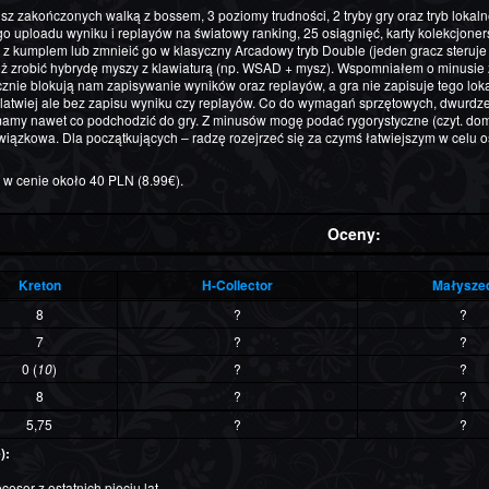
sz zakończonych walką z bossem, 3 poziomy trudności, 2 tryby gry oraz tryb lokal
 uploadu wyniku i replayów na światowy ranking, 25 osiągnięć, karty kolekcjone
 z kumplem lub zmnieić go w klasyczny Arcadowy tryb Double (jeden gracz steruj
ż zrobić hybrydę myszy z klawiaturą (np. WSAD + mysz). Wspomniałem o minusie z
nie blokują nam zapisywanie wyników oraz replayów, a gra nie zapisuje tego lokal
latwiej ale bez zapisu wyniku czy replayów. Co do wymagań sprzętowych, dwurdzen
ie mamy nawet co podchodzić do gry. Z minusów mogę podać rygorystyczne (czyt. d
iązkowa. Dla początkujących – radzę rozejrzeć się za czymś łatwiejszym w celu 
w cenie około 40 PLN (8.99€).
Oceny:
Kreton
H-Collector
Małysze
8
?
?
7
?
?
0 (
10
)
?
?
8
?
?
5,75
?
?
):
sor z ostatnich pięciu lat.