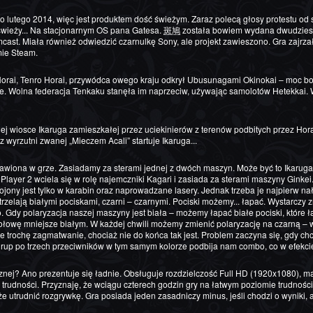
lutego 2014, więc jest produktem dość świeżym. Zaraz polecą głosy protestu od sta
 świeży... Na stacjonarnym OS pana Gatesa.
斑鳩
została bowiem wydana dwudzieste
st. Miała również odwiedzić czarnulkę Sony, ale projekt zawieszono. Gra zajrzała
mie Steam.
je. Wolna federacja Tenkaku stanęła im naprzeciw, używając samolotów Hetekkai. W
z wyrzutni zwanej „Mieczem Acali” startuje Ikaruga...
. Player 2 wciela się w rolę najemczniki Kagari i zasiada za sterami maszyny Gin
jony jest tylko w karabin oraz naprowadzane lasery. Jednak trzeba je najpierw n
 strzelają białymi pociskami, czarni – czarnymi. Pociski możemy... łapać. Wystarcz
o. Gdy polaryzacja naszej maszyny jest biała – możemy łapać białe pociski, któr
łowę mniejsze białym. W każdej chwili możemy zmienić polaryzację na czarną – w
e trochę zagmatwanie, chociaż nie do końca tak jest. Problem zaczyna się, gdy c
grup po trzech przeciwników w tym samym kolorze podbija nam combo, co w efekci
 trudności. Przyznaję, że wciągu czterech godzin gry na łatwym poziomie trudności 
 utrudnić rozgrywkę. Gra posiada jeden zasadniczy minus, jeśli chodzi o wyniki, a