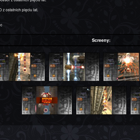
z ostatnich pięciu lat.
0c
Screeny: