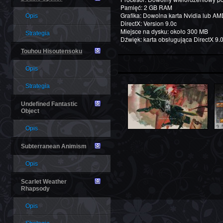
Pamięć: 2 GB RAM
Grafika: Dowolna karta Nvidia lub AMD 
Opis
DirectX: Version 9.0c
Miejsce na dysku: około 300 MB
Strategia
Dźwięk: karta obsługująca DirectX 9.
Touhou Hisoutensoku
Opis
Strategia
Undefined Fantastic
Object
Opis
Subterranean Animism
Opis
Scarlet Weather
Rhapsody
Opis