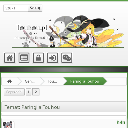
Gensokyo
Touhou
Paringi a Touhou
Poprzedni
1
2
Temat: Paringi a Touhou
h4n