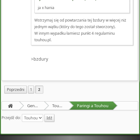
ja x hania
Wstrzymaj się od powtarzania tej bzdury w więcej niż
jednym wątku (który do tego został stworzony).
W innym wypadku łamiesz punkt 4 regulaminu
touhou.pl.
>bzdury
Poprzedni
1
2
Gensokyo
Touhou
Paringi a Touhou
Przejdź do: