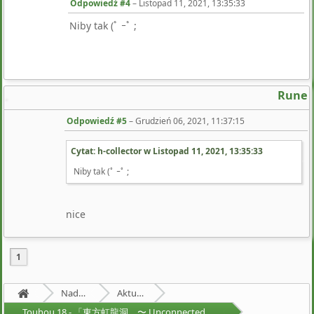
Odpowiedź #4
–
Listopad 11, 2021, 13:35:33
Niby tak (ﾟ ｰﾟ ;
Rune
Odpowiedź #5
–
Grudzień 06, 2021, 11:37:15
Cytat: h-collector w
Listopad 11, 2021, 13:35:33
Niby tak (ﾟ ｰﾟ ;
nice
1
Nadprzyrodzona Granica
Aktualności
Touhou 18 - 「東方虹龍洞 〜 Unconnected Marketeers.」