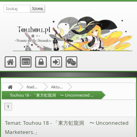
Nadprzyrodzona Granica
Aktualności
Touhou 18 - 「東方虹龍洞 〜 Unconnected Marketeers.」
1
Temat: Touhou 18 - 「東方虹龍洞 〜 Unconnected
Marketeers.」