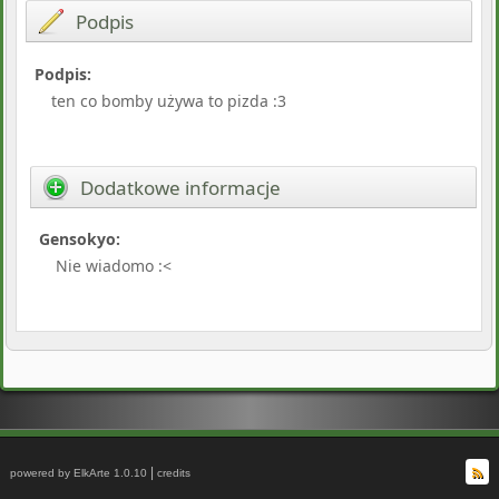
Podpis
Podpis:
ten co bomby używa to pizda :3
Dodatkowe informacje
Gensokyo:
Nie wiadomo :<
|
powered by ElkArte 1.0.10
credits