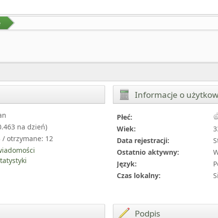
e
Informacje o użytko
an
Płeć:
0.463 na dzień)
Wiek:
3
 / otrzymane: 12
Data rejestracji:
S
wiadomości
Ostatnio aktywny:
W
tatystyki
Język:
P
Czas lokalny:
S
Podpis