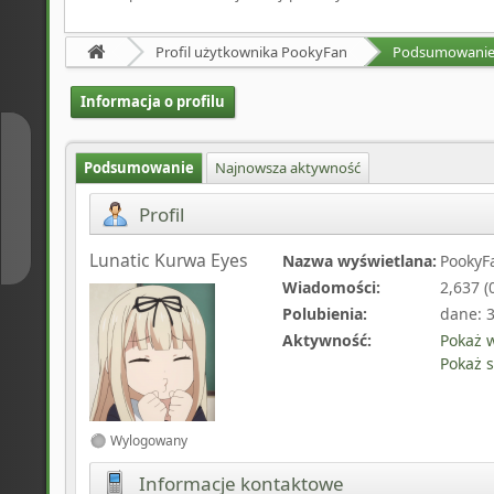
Profil użytkownika PookyFan
Podsumowani
Informacja o profilu
↑
Podsumowanie
Najnowsza aktywność
Profil
↓
Lunatic Kurwa Eyes
Nazwa wyświetlana:
PookyF
Wiadomości:
2,637 (
Polubienia:
dane: 3
Aktywność:
Pokaż 
Pokaż s
Wylogowany
Informacje kontaktowe