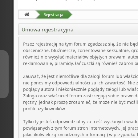
Rejestracja
Umowa rejestracyjna
Przez rejestrację na tym forum zgadzasz się, że nie będ
obsceniczne, bluźniercze, zorientowane seksualnie, gr
również nie wysyłać materiałów objętych prawami auto
↑
reklamowanie, piramidy, łańcuszki są również zabronio
Zauważ, że jest niemożliwe dla załogi forum lub właśc
↓
nie ponosimy odpowiedzialności za ich zawartość. Nie
poglądy autora i niekoniecznie poglądy załogi lub właś
Załoga oraz właściciel forum zastrzegają sobie prawo d
ręczny, jednak proszę zrozumieć, że może nie być moż
profili użytkowników.
Tylko ty jesteś odpowiedzialny za treść wysłanych wiad
powiązanych z tym forum stron internetowych, jej praco
jakichkolwiek zgromadzonych informacji) w przypadku 