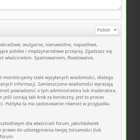
, obraźliwe, wulgarne, nienawistne, napastliwe,
jące polskie i międzynarodowe przepisy. Zgadzasz się
teś właścicielem. Spamowaniem, floodowanie,
nie monitorujemy stale wysyłanych wiadomości, dlatego
wanych informacji. Zamieszczone wiadomości wyrażają
inieneś powiadomić o tym administratora lub moderatora.
eśli uznają taki krok za konieczny. Jest to proces
i. Polityka ta ma zastosowanie również w przypadku
zkodliwym dla właścicieli forum, jakichkolwiek
e prawo do udostępnienia twojej tożsamości (lub
 forum.