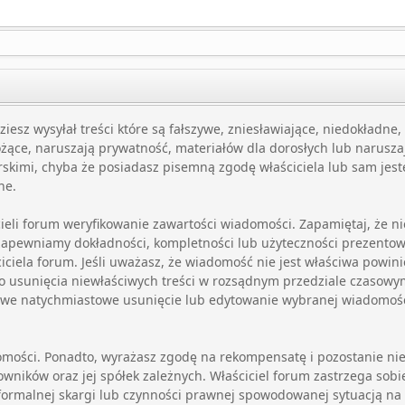
ziesz wysyłał treści które są fałszywe, zniesławiające, niedokładne
ożące, naruszają prywatność, materiałów dla dorosłych lub narusza
rskimi, chyba że posiadasz pisemną zgodę właściciela lub sam jes
ne.
icieli forum weryfikowanie zawartości wiadomości. Zapamiętaj, że 
 zapewniamy dokładności, kompletności lub użyteczności prezento
ciciela forum. Jeśli uważasz, że wiadomość nie jest właściwa pow
o usunięcia niewłaściwych treści w rozsądnym przedziale czasowym j
liwe natychmiastowe usunięcie lub edytowanie wybranej wiadomośc
omości. Ponadto, wyrażasz zgodę na rekompensatę i pozostanie nies
wników oraz jej spółek zależnych. Właściciel forum zastrzega sobi
formalnej skargi lub czynności prawnej spowodowanej sytuacją na