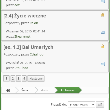
przez
adzi
[2.4] Życie wieczne
Rozpoczęty przez
Raion
Wrzesień 02, 2015, 02:41:14
przez
Zhearrimst
[ex. 1.2] Bal Umarłych
Rozpoczęty przez
Cthulhoo
Wrzesień 01, 2015, 16:05:30
przez
Cthulhoo
1
2
3
4
Następny
Świat Zewnętrzny
4um Games Center
Archiwum
Przejdź do: