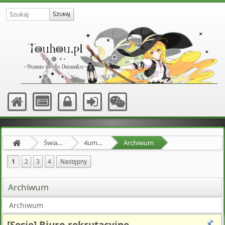
Świat Zewnętrzny
4um Games Center
Archiwum
1
2
3
4
Następny
Archiwum
Archiwum