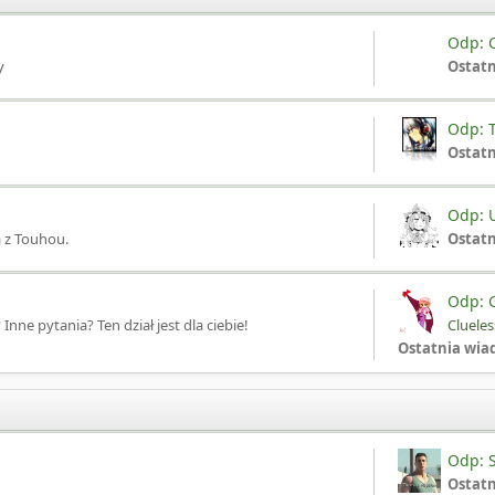
Odp: C
y
Ostat
Odp: T
Ostat
Odp: U
a z Touhou.
Ostat
Odp: G
e pytania? Ten dział jest dla ciebie!
Cluele
Ostatnia wia
Odp: S
Ostat