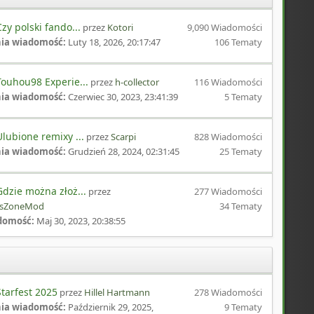
zy polski fando...
przez
Kotori
9,090 Wiadomości
nia wiadomość:
Luty 18, 2026, 20:17:47
106 Tematy
ouhou98 Experie...
przez
h-collector
116 Wiadomości
nia wiadomość:
Czerwiec 30, 2023, 23:41:39
5 Tematy
lubione remixy ...
przez
Scarpi
828 Wiadomości
nia wiadomość:
Grudzień 28, 2024, 02:31:45
25 Tematy
dzie można złoż...
przez
277 Wiadomości
ssZoneMod
34 Tematy
domość:
Maj 30, 2023, 20:38:55
tarfest 2025
przez
Hillel Hartmann
278 Wiadomości
nia wiadomość:
Październik 29, 2025,
9 Tematy