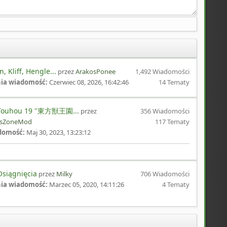
, Kliff, Hengle...
przez
ArakosPonee
1,492 Wiadomości
nia wiadomość:
Czerwiec 08, 2026, 16:42:46
14 Tematy
Touhou 19 "東方獣王園...
przez
356 Wiadomości
ssZoneMod
117 Tematy
domość:
Maj 30, 2023, 13:23:12
siągnięcia
przez
Milky
706 Wiadomości
nia wiadomość:
Marzec 05, 2020, 14:11:26
4 Tematy