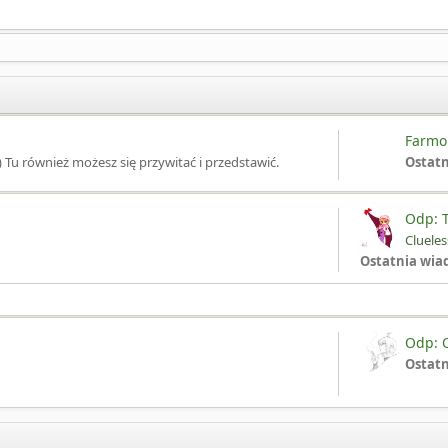
Farmon
) Tu również możesz się przywitać i przedstawić.
Ostat
Odp: 
Cluele
Ostatnia wia
Odp: O
Ostat