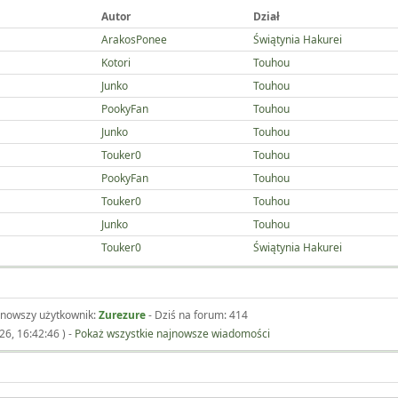
Autor
Dział
ArakosPonee
Świątynia Hakurei
Kotori
Touhou
Junko
Touhou
PookyFan
Touhou
Junko
Touhou
Touker0
Touhou
PookyFan
Touhou
Touker0
Touhou
Junko
Touhou
Touker0
Świątynia Hakurei
jnowszy użytkownik:
Zurezure
- Dziś na forum: 414
26, 16:42:46 ) -
Pokaż wszystkie najnowsze wiadomości