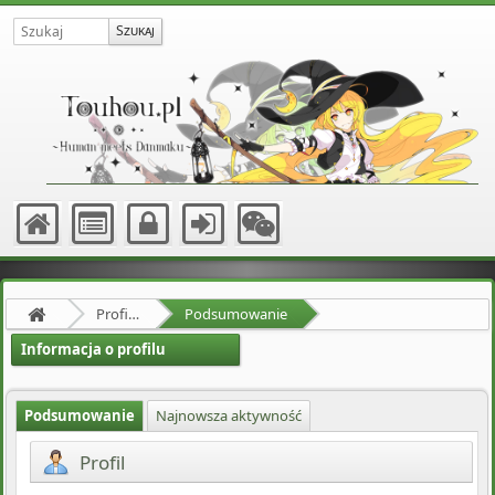
Profil użytkownika usagiaddict
Podsumowanie
Informacja o profilu
Podsumowanie
Najnowsza aktywność
Profil