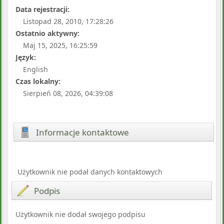
Data rejestracji:
Listopad 28, 2010, 17:28:26
Ostatnio aktywny:
Maj 15, 2025, 16:25:59
Język:
English
Czas lokalny:
Sierpień 08, 2026, 04:39:08
Informacje kontaktowe
Użytkownik nie podał danych kontaktowych
Podpis
Użytkownik nie dodał swojego podpisu