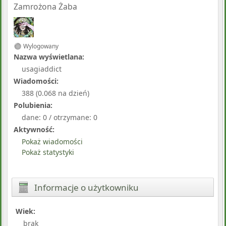
Zamrożona Żaba
Wylogowany
Nazwa wyświetlana:
usagiaddict
Wiadomości:
388 (0.068 na dzień)
Polubienia:
dane: 0 / otrzymane: 0
Aktywność:
Pokaż wiadomości
Pokaż statystyki
Informacje o użytkowniku
Wiek:
brak