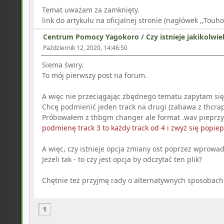
Temat uważam za zamknięty.
link do artykułu na oficjalnej stronie (nagłówek ,,To
Centrum Pomocy Yagokoro
/
Czy istnieje jakikolwi
Październik 12, 2020, 14:46:50
Siema świry.
To mój pierwszy post na forum.
A więc nie przeciągając zbędnego tematu zapytam się w
Chcę podmienić jeden track na drugi (zabawa z thcrap 
Próbowałem z thbgm changer ale format .wav pieprz
podmienę track 3 to każdy track od 4 i zwyż się popiepr
A więc, czy istnieje opcja zmiany ost poprzez wprowa
Jeżeli tak - to czy jest opcja by odczytać ten plik?
Chętnie też przyjmę rady o alternatywnych sposobac
1