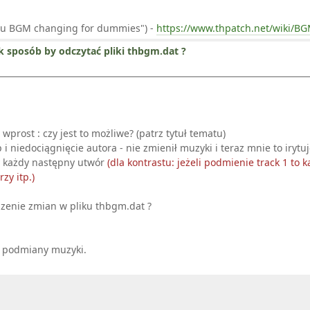
uhou BGM changing for dummies") -
https://www.thpatch.net/wiki/
ek sposób by odczytać pliki thbgm.dat ?
prost : czy jest to możliwe? (patrz tytuł tematu)
i niedociągnięcie autora - nie zmienił muzyki i teraz mnie to iry
y każdy następny utwór
(dla kontrastu: jeżeli podmienie track 1 to 
zy itp.)
dzenie zmian w pliku thbgm.dat ?
h podmiany muzyki.