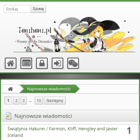
Najnowsze wiadomości
1
2
3
...
10
Następny
Najnowsze wiadomości
1
Świątynia Hakurei
/
Farmon, Kliff, Hengley and Javier
Iceland