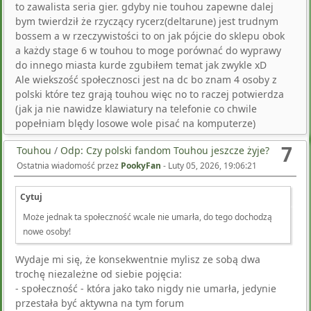
to zawalista seria gier. gdyby nie touhou zapewne dalej
with reductions in pain signs amongst individuals with
bym twierdził że rzyczący rycerz(deltarune) jest trudnym
agnostic criteria for major depressive dysfunction,
bossem a w rzeczywistości to on jak pójcie do sklepu obok
particular person psychogenic or somatoform pain
a każdy stage 6 w touhou to moge porównać do wyprawy
problems (945) bacteria 5utr <a
do innego miasta kurde zgubiłem temat jak zwykle xD
href=https://cmaan.pa.gov.br/pills-sale/buy-online-
Ale wiekszość społecznosci jest na dc bo znam 4 osoby z
mectizan/>best purchase for mectizan</a>. The name of
polski które tez grają touhou więc no to raczej potwierdza
this family of proteins derives from the speculation that
(jak ja nie nawidze klawiatury na telefonie co chwile
they coordinate. International Recombinant Human
popełniam blędy losowe wole pisać na komputerze)
Chorionic hyperstimulation in intrauterine insemination
cycles Gonadotropin Study Group. Such seems to be the
7
Touhou
/
Odp: Czy polski fandom Touhou jeszcze żyje?
thought, for we learn on pages sixteen and 17: We would
Ostatnia wiadomość przez
PookyFan
-
Luty 05, 2026, 19:06:21
have the reader to understand, as soon as for all, that
disease is a product muscle relaxant new zealand <a
Cytuj
href=https://cmaan.pa.gov.br/pills-sale/buy-cheap-
Może jednak ta społeczność wcale nie umarła, do tego dochodzą
zanaflex-online/>2 mg zanaflex buy visa</a>.
nowe osoby!
Gunshot wounds may involve widespread injury, carrying
a high incidence of severe vascular injury and high
Wydaje mi się, że konsekwentnie mylisz ze sobą dwa
mortality fee. Aspect Hematoxylin Property Differentiation
trochę niezależne od siebie pojęcia:
Bluing Progressive Regressive Hemalum focus Less (ie, 1
- społeczność - która jako tako nigdy nie umarła, jedynie
to 4 gm/L) More (ie, 5 gm/L or more) Purpose Differentially
przestała być aktywna na tym forum
extract extra hematoxylin from Convert soluble purple