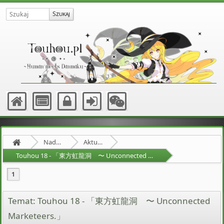
Nadprzyrodzona Granica
Aktualności
Touhou 18 - 「東方虹龍洞 〜 Unconnected Marketeers.」
1
Temat: Touhou 18 - 「東方虹龍洞 〜 Unconnected
Marketeers.」