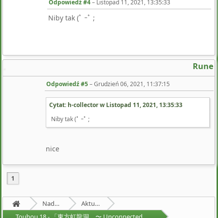
Odpowiedź #4
–
Listopad 11, 2021, 13:35:33
Niby tak (ﾟ ｰﾟ ;
Rune
Odpowiedź #5
–
Grudzień 06, 2021, 11:37:15
Cytat: h-collector w
Listopad 11, 2021, 13:35:33
Niby tak (ﾟ ｰﾟ ;
nice
1
Nadprzyrodzona Granica
Aktualności
Touhou 18 - 「東方虹龍洞 〜 Unconnected Marketeers.」