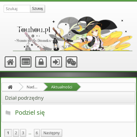
Nadprzyrodzona Granica
Aktualności
Dział podrzędny
Podziel się
1
2
3
...
6
Następny