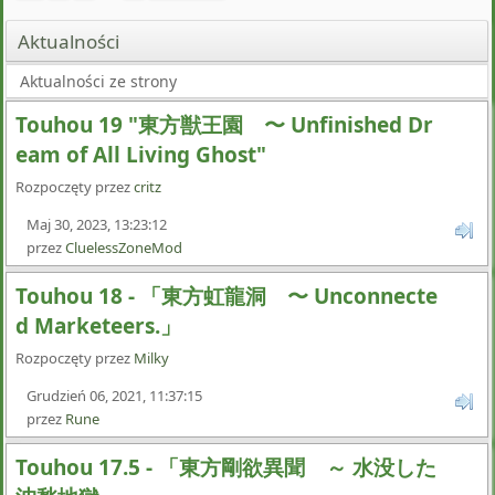
Aktualności
Aktualności ze strony
Touhou 19 "東方獣王園 〜 Unfinished Dr
eam of All Living Ghost"
Rozpoczęty przez
critz
Maj 30, 2023, 13:23:12
przez
CluelessZoneMod
Touhou 18 - 「東方虹龍洞 〜 Unconnecte
d Marketeers.」
Rozpoczęty przez
Milky
Grudzień 06, 2021, 11:37:15
przez
Rune
Touhou 17.5 - 「東方剛欲異聞 ～ 水没した