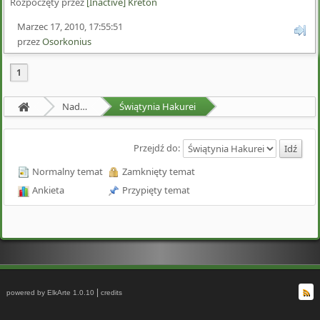
Rozpoczęty przez
[Inactive] Kreton
Marzec 17, 2010, 17:55:51
przez
Osorkonius
1
Nadprzyrodzona Granica
Świątynia Hakurei
Przejdź do:
Normalny temat
Zamknięty temat
Ankieta
Przypięty temat
|
powered by ElkArte 1.0.10
credits