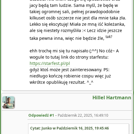
jacy będą tam ludzie. Sama myśl, że będę w
takiej ogromnej sali, pełnej prawdopodobnie
kilkuset osób szczerze nie jest dla mnie taka zła.
Lekko się ekscytuję! Miała ze mną iść koleżanka,
ale się niestety rozmyśliła :< Lecz idzie jeszcze
tak?
taka pewna inna, więc nie będzie źle,
ehh trochę mi się tu napisało (;^^) No cóż~ A
wogule to tutaj link do strony starfestu:
https://starfest.pl/pl
gdyż ktoś może jest zainteresowany. PS:
niedługo kończę robienie cospu więc już
wkrótce opublikuję rezultat. ^_^
Hillel Hartmann
Odpowiedź #1
–
Październik 22, 2025, 16:49:10
Cytat: Junko w
Październik 16, 2025, 19:45:46