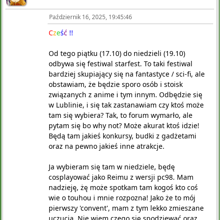
Październik 16, 2025, 19:45:46
C
z
e
ś
ć
!!
Od tego piątku (17.10) do niedzieli (19.10)
odbywa się festiwal starfest. To taki festiwal
bardziej skupiający się na fantastyce / sci-fi, ale
obstawiam, że będzie sporo osób i stoisk
związanych z anime i tym innym. Odbędzie się
w Lublinie, i się tak zastanawiam czy ktoś może
tam się wybiera? Tak, to forum wymarło, ale
pytam się bo why not? Może akurat ktoś idzie!
Będą tam jakieś konkursy, budki z gadżetami
oraz na pewno jakieś inne atrakcje.
Ja wybieram się tam w niedziele, będę
cosplayować jako Reimu z wersji pc98. Mam
nadzieję, żę może spotkam tam kogoś kto coś
wie o touhou i mnie rozpozna! Jako że to mój
pierwszy 'convent', mam z tym lekko zmieszane
uczucia. Nie wiem czego się spodziewać oraz