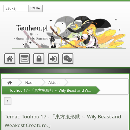
Nadprzyrodzona Granica
Aktualności
Touhou 17 - 「東方鬼形獣 ～ Wily Beast and Weakest Creature.」
1
Temat: Touhou 17 - 「東方鬼形獣 ～ Wily Beast and
Weakest Creature.」