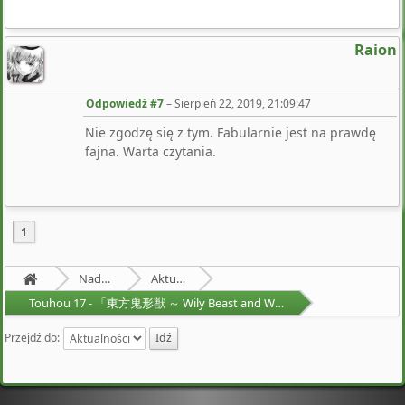
Raion
Odpowiedź #7
–
Sierpień 22, 2019, 21:09:47
Nie zgodzę się z tym. Fabularnie jest na prawdę
fajna. Warta czytania.
1
Nadprzyrodzona Granica
Aktualności
Touhou 17 - 「東方鬼形獣 ～ Wily Beast and Weakest Creature.」
Przejdź do: