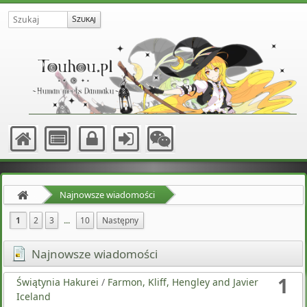
Najnowsze wiadomości
1
2
3
...
10
Następny
Najnowsze wiadomości
1
Świątynia Hakurei
/
Farmon, Kliff, Hengley and Javier
Iceland