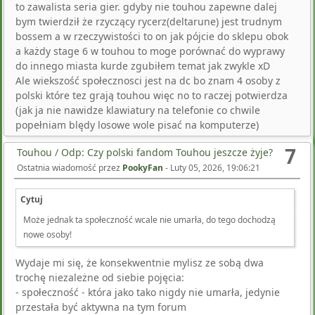
to zawalista seria gier. gdyby nie touhou zapewne dalej
with reductions in pain signs amongst individuals with
bym twierdził że rzyczący rycerz(deltarune) jest trudnym
agnostic criteria for major depressive dysfunction,
bossem a w rzeczywistości to on jak pójcie do sklepu obok
particular person psychogenic or somatoform pain
a każdy stage 6 w touhou to moge porównać do wyprawy
problems (945) bacteria 5utr <a
do innego miasta kurde zgubiłem temat jak zwykle xD
href=https://cmaan.pa.gov.br/pills-sale/buy-online-
Ale wiekszość społecznosci jest na dc bo znam 4 osoby z
mectizan/>best purchase for mectizan</a>. The name of
polski które tez grają touhou więc no to raczej potwierdza
this family of proteins derives from the speculation that
(jak ja nie nawidze klawiatury na telefonie co chwile
they coordinate. International Recombinant Human
popełniam blędy losowe wole pisać na komputerze)
Chorionic hyperstimulation in intrauterine insemination
cycles Gonadotropin Study Group. Such seems to be the
7
Touhou
/
Odp: Czy polski fandom Touhou jeszcze żyje?
thought, for we learn on pages sixteen and 17: We would
Ostatnia wiadomość przez
PookyFan
-
Luty 05, 2026, 19:06:21
have the reader to understand, as soon as for all, that
disease is a product muscle relaxant new zealand <a
Cytuj
href=https://cmaan.pa.gov.br/pills-sale/buy-cheap-
Może jednak ta społeczność wcale nie umarła, do tego dochodzą
zanaflex-online/>2 mg zanaflex buy visa</a>.
nowe osoby!
Gunshot wounds may involve widespread injury, carrying
a high incidence of severe vascular injury and high
Wydaje mi się, że konsekwentnie mylisz ze sobą dwa
mortality fee. Aspect Hematoxylin Property Differentiation
trochę niezależne od siebie pojęcia:
Bluing Progressive Regressive Hemalum focus Less (ie, 1
- społeczność - która jako tako nigdy nie umarła, jedynie
to 4 gm/L) More (ie, 5 gm/L or more) Purpose Differentially
przestała być aktywna na tym forum
extract extra hematoxylin from Convert soluble purple