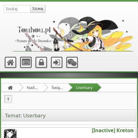
Nadprzyrodzona Granica
Świątynia Hakurei
Userbary
1
Temat: Userbary
[Inactive] Kreton