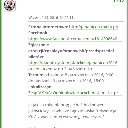
critz
Wrzesień 19, 2016, 04:25:11
Strona internetowa:
http://japanicon.miohi.pl/
Facebook:
https://www.facebook.com/events/1614998642127993/
Zgłaszanie
atrakcji/cosplayu/stanowisk/przedsprzedaż
biletów:
https://nagatosystem.pl/tickets/japanicon2016
-
przedsprzedaż do 2 października
Termin:
od soboty, 8 października 2016, 9:00 -
do niedzieli, 9 października 2016, 15:00
Lokalizacja:
Zespół Szkół Ogólnokształcących nr 4 im. ks. prof. Józefa Tischnera, Osiedle Czecha 59, Poznań
Ja jak co roku planuję jechać bo konwent
jakościowy - chyba że będzie niska frekwencja.
Ktoś z was zainteresowany, towarzysze?