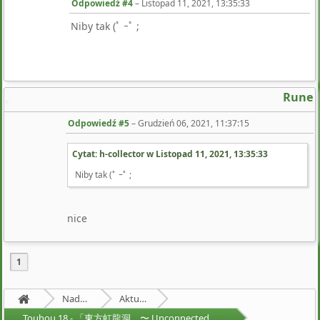
Odpowiedź #4
–
Listopad 11, 2021, 13:35:33
Niby tak (ﾟ ｰﾟ ;
Rune
Odpowiedź #5
–
Grudzień 06, 2021, 11:37:15
Cytat: h-collector w
Listopad 11, 2021, 13:35:33
Niby tak (ﾟ ｰﾟ ;
nice
1
Nadprzyrodzona Granica
Aktualności
Touhou 18 - 「東方虹龍洞 〜 Unconnected Marketeers.」