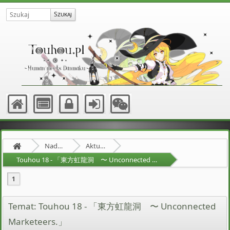
Nadprzyrodzona Granica
Aktualności
Touhou 18 - 「東方虹龍洞 〜 Unconnected Marketeers.」
1
Temat: Touhou 18 - 「東方虹龍洞 〜 Unconnected
Marketeers.」