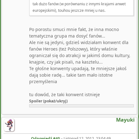
tak dużo fanów (w porównaniu z innymi krajami anwet
europejskimi), touhou jeszcze mniej u nas.
Po porostu smuci mnie fakt, że inna mocno
tematyczna grupa ma dosyć fanów...
Ale nie są jedyni, gdzieś widziałam konwent dla
fanów Heroes (też Polszowy), który właśnie
ograniczał się do atrakcji w jakimś domu kultury,
knajpie, czy jak pisali, na kasztelu...
Te głośne konwenty upadają, te mniejsze jakoś
dają sobie radę... takie tam mało istotne
przemyślenia
tu dowód, że taki konwent istnieje
Spoiler (pokaż/ukryj)
Mayuki
Odpowiedź #40
–
Listopad 12, 2012, 23:04:49