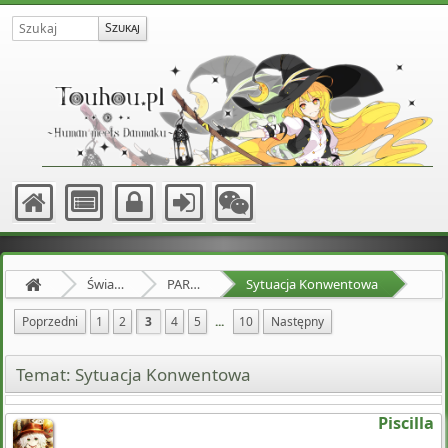
Świat Zewnętrzny
PARTY HARD
Sytuacja Konwentowa
Poprzedni
1
2
3
4
5
...
10
Następny
Temat: Sytuacja Konwentowa
Piscilla