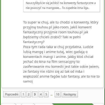
Nauczylibyście się jeździć na konwenty fantastyczne a
nie psioczyć na mangowe... To zupełnie inna liga.
To super w chuj, ale tu chodzi o konwenty, który
przyjmą touhou.pl jako room. Jakiś konwent
fantastyczny przyjmie room touhou.pl jak
będziemy chcieli zrobić? Taki w pełni
fantastyczny?
Poza tym rada taka w chuj przydatna. Ludzie
lubią mangę i anime tutaj, wiec gadają o
konwentach mangi i anime. Jakby ktoś chciał
jechać do kina na film sensacyjny to
zaoferowanie mu komedii jest takie sobie (wiem,
że fantasy nie różni się aż tak od m&a i
większość anime fagów lubi fantasy, ale to nie to
samo)
Poprzedni
1
2
3
4
5
...
10
Następny