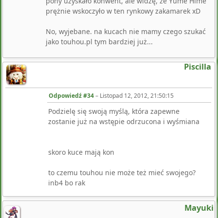
pony uzyskało konwent, ale widzę, ze Yume Hime
prężnie wskoczyło w ten rynkowy zakamarek xD
No, wyjebane. na kucach nie mamy czego szukać
jako touhou.pl tym bardziej już...
Piscilla
Odpowiedź #34
–
Listopad 12, 2012, 21:50:15
Podzielę się swoją myślą, która zapewne
zostanie już na wstępie odrzucona i wyśmiana
skoro kuce mają kon
to czemu touhou nie może też mieć swojego?
inb4 bo rak
Mayuki