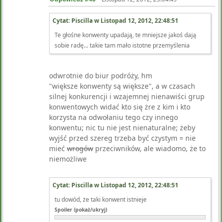
Cytat: Piscilla w
Listopad 12, 2012, 22:48:51
Te głośne konwenty upadają, te mniejsze jakoś dają
sobie radę... takie tam mało istotne przemyślenia
odwrotnie do biur podróży, hm
"większe konwenty są większe", a w czasach
silnej konkurencji i wzajemnej nienawiści grup
konwentowych widać kto się żre z kim i kto
korzysta na odwołaniu tego czy innego
konwentu; nic tu nie jest nienaturalne; żeby
wyjść przed szereg trzeba być czystym = nie
mieć
wrogów
przeciwników, ale wiadomo, że to
niemożliwe
Cytat: Piscilla w
Listopad 12, 2012, 22:48:51
tu dowód, że taki konwent istnieje
Spoiler (pokaż/ukryj)