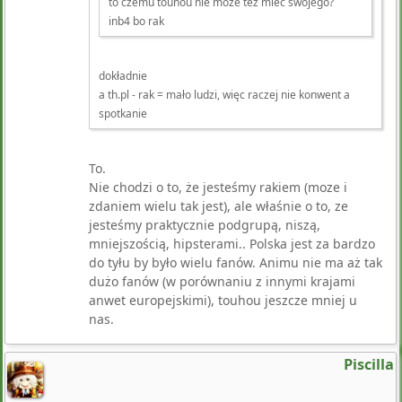
to czemu touhou nie może też mieć swojego?
inb4 bo rak
dokładnie
a th.pl - rak = mało ludzi, więc raczej nie konwent a
spotkanie
To.
Nie chodzi o to, że jesteśmy rakiem (moze i
zdaniem wielu tak jest), ale właśnie o to, ze
jesteśmy praktycznie podgrupą, niszą,
mniejszością, hipsterami.. Polska jest za bardzo
do tyłu by było wielu fanów. Animu nie ma aż tak
dużo fanów (w porównaniu z innymi krajami
anwet europejskimi), touhou jeszcze mniej u
nas.
Piscilla