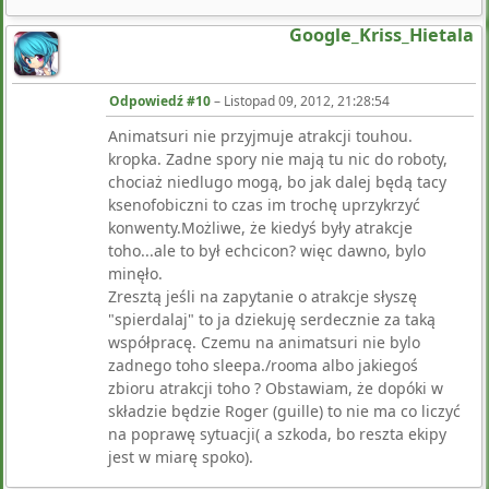
Google_Kriss_Hietala
Odpowiedź #10
–
Listopad 09, 2012, 21:28:54
Animatsuri nie przyjmuje atrakcji touhou.
kropka. Zadne spory nie mają tu nic do roboty,
chociaż niedlugo mogą, bo jak dalej będą tacy
ksenofobiczni to czas im trochę uprzykrzyć
konwenty.Możliwe, że kiedyś były atrakcje
toho...ale to był echcicon? więc dawno, bylo
minęło.
Zresztą jeśli na zapytanie o atrakcje słyszę
"spierdalaj" to ja dziekuję serdecznie za taką
współpracę. Czemu na animatsuri nie bylo
zadnego toho sleepa./rooma albo jakiegoś
zbioru atrakcji toho ? Obstawiam, że dopóki w
składzie będzie Roger (guille) to nie ma co liczyć
na poprawę sytuacji( a szkoda, bo reszta ekipy
jest w miarę spoko).