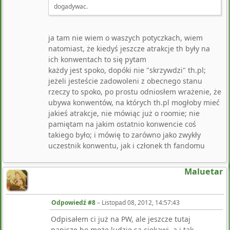
dogadywac.
ja tam nie wiem o waszych potyczkach, wiem
natomiast, że kiedyś jeszcze atrakcje th były na
ich konwentach to się pytam
każdy jest spoko, dopóki nie "skrzywdzi" th.pl;
jeżeli jesteście zadowoleni z obecnego stanu
rzeczy to spoko, po prostu odniosłem wrażenie, że
ubywa konwentów, na których th.pl mogłoby mieć
jakieś atrakcje, nie mówiąc już o roomie; nie
pamiętam na jakim ostatnio konwencie coś
takiego było; i mówię to zarówno jako zwykły
uczestnik konwentu, jak i członek th fandomu
Maluetar
Odpowiedź #8
–
Listopad 08, 2012, 14:57:43
Odpisałem ci już na PW, ale jeszcze tutaj
napiszę bo może ludzie są ciekawi, a i tak