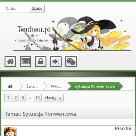
Świat Zewnętrzny
PARTY HARD
Sytuacja Konwentowa
1
2
3
...
10
Następny
Temat: Sytuacja Konwentowa
Piscilla