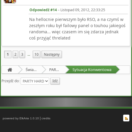
Odpowiedź #14
–
Listopad 09, 2012, 22:33:25
Na hellocnie pierwszym było RSO, a na czymś w
zeszłym roku był failowy panel o touhou jakiegoś
randoma... więc czasem im się zdarza jednak
coś przyjąć threlated
1
2
3
...
10
Następny
Świat Zewnętrzny
PARTY HARD
Sytuacja Konwentowa
Przejdź do:
|
powered by ElkArte 1.0.10
credits