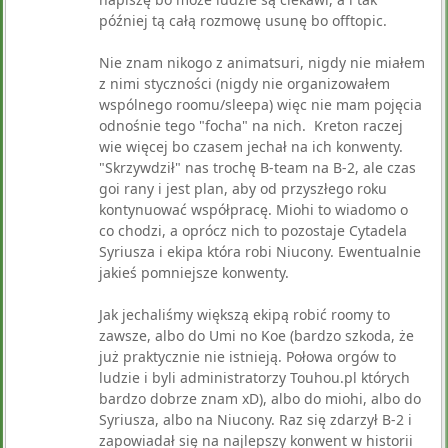
później tą całą rozmowę usunę bo offtopic.
Nie znam nikogo z animatsuri, nigdy nie miałem
z nimi styczności (nigdy nie organizowałem
wspólnego roomu/sleepa) więc nie mam pojęcia
odnośnie tego "focha" na nich. Kreton raczej
wie więcej bo czasem jechał na ich konwenty.
"Skrzywdził" nas trochę B-team na B-2, ale czas
goi rany i jest plan, aby od przyszłego roku
kontynuować współpracę. Miohi to wiadomo o
co chodzi, a oprócz nich to pozostaje Cytadela
Syriusza i ekipa która robi Niucony. Ewentualnie
jakieś pomniejsze konwenty.
Jak jechaliśmy większą ekipą robić roomy to
zawsze, albo do Umi no Koe (bardzo szkoda, że
już praktycznie nie istnieją. Połowa orgów to
ludzie i byli administratorzy Touhou.pl których
bardzo dobrze znam xD), albo do miohi, albo do
Syriusza, albo na Niucony. Raz się zdarzył B-2 i
zapowiadał się na najlepszy konwent w historii