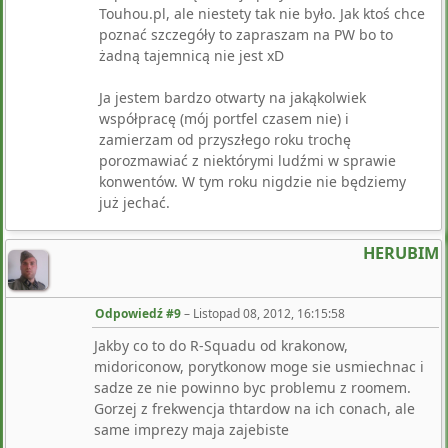
Touhou.pl, ale niestety tak nie było. Jak ktoś chce
poznać szczegóły to zapraszam na PW bo to
żadną tajemnicą nie jest xD
Ja jestem bardzo otwarty na jakąkolwiek
współpracę (mój portfel czasem nie) i
zamierzam od przyszłego roku trochę
porozmawiać z niektórymi ludźmi w sprawie
konwentów. W tym roku nigdzie nie będziemy
już jechać.
HERUBIM
Odpowiedź #9
–
Listopad 08, 2012, 16:15:58
Jakby co to do R-Squadu od krakonow,
midoriconow, porytkonow moge sie usmiechnac i
sadze ze nie powinno byc problemu z roomem.
Gorzej z frekwencja thtardow na ich conach, ale
same imprezy maja zajebiste