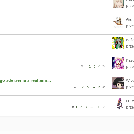
prz
Grud
prz
Paźd
prz
Paźd
prz
1
2
3
4
o zderzenia z realiami...
Wrze
...
prz
1
2
3
5
Luty
...
prz
1
2
3
10