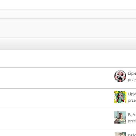
Lipi
prz
Lipi
prz
Paźd
prz
Paźd