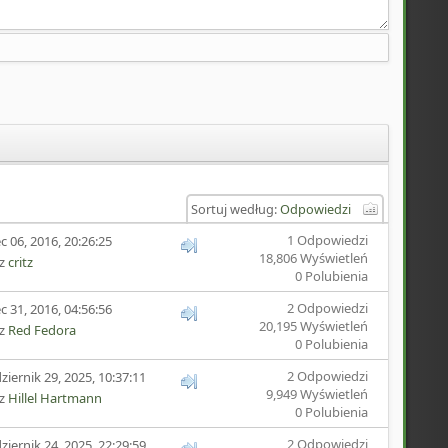
Sortuj według:
Odpowiedzi
1 Odpowiedzi
ec 06, 2016, 20:26:25
18,806 Wyświetleń
ez
critz
0 Polubienia
2 Odpowiedzi
ec 31, 2016, 04:56:56
20,195 Wyświetleń
ez
Red Fedora
0 Polubienia
2 Odpowiedzi
ziernik 29, 2025, 10:37:11
9,949 Wyświetleń
ez
Hillel Hartmann
0 Polubienia
2 Odpowiedzi
ziernik 24, 2025, 22:29:59