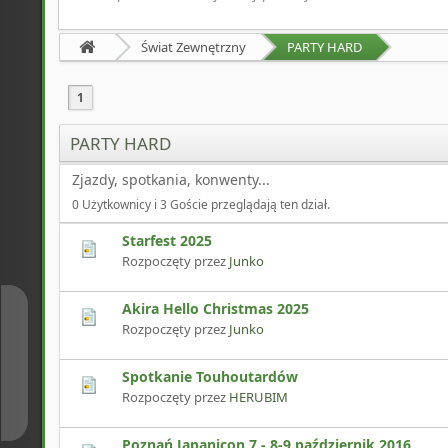
Świat Zewnętrzny
PARTY HARD
1
PARTY HARD
Zjazdy, spotkania, konwenty...
0 Użytkownicy i 3 Goście przeglądają ten dział.
Starfest 2025
Rozpoczęty przez
Junko
Akira Hello Christmas 2025
↑
Rozpoczęty przez
Junko
Spotkanie Touhoutardów
↓
Rozpoczęty przez
HERUBIM
Poznań Japanicon 7 - 8-9 październik 2016