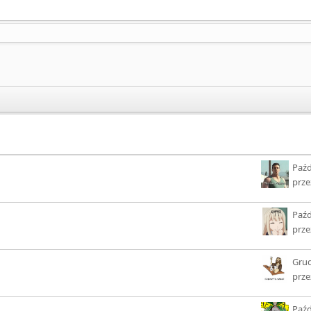
Paźd
prz
Paźd
prz
Grud
prz
Paźd