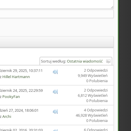
Sortuj według:
Ostatnia wiadomość
2 Odpowiedzi
ziernik 29, 2025, 10:37:11
9,949 Wyświetleń
ez
Hillel Hartmann
0 Polubienia
2 Odpowiedzi
ziernik 24, 2025, 22:29:59
6,812 Wyświetleń
ez
PookyFan
0 Polubienia
4 Odpowiedzi
zień 27, 2024, 18:06:01
46,928 Wyświetleń
ez
Archi
0 Polubienia
6 Odpowiedzi
ziernik 02, 2016, 20:31:03