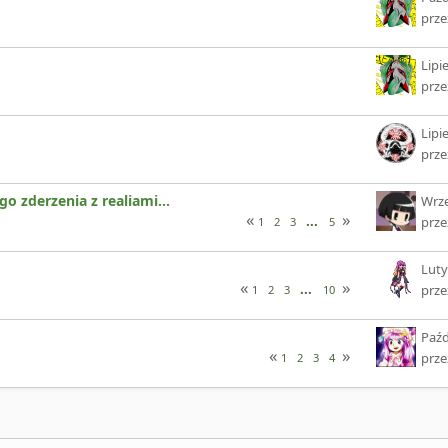
prz
Lipi
prz
Lipi
prz
o zderzenia z realiami...
Wrze
...
prz
1
2
3
5
Luty
...
prz
1
2
3
10
Paźd
prz
1
2
3
4