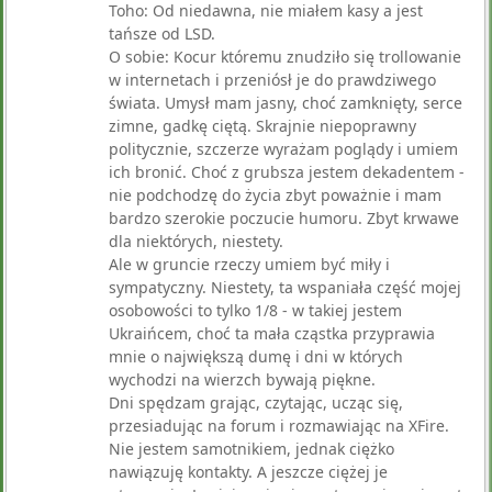
Toho: Od niedawna, nie miałem kasy a jest
tańsze od LSD.
O sobie: Kocur któremu znudziło się trollowanie
w internetach i przeniósł je do prawdziwego
świata. Umysł mam jasny, choć zamknięty, serce
zimne, gadkę ciętą. Skrajnie niepoprawny
politycznie, szczerze wyrażam poglądy i umiem
ich bronić. Choć z grubsza jestem dekadentem -
nie podchodzę do życia zbyt poważnie i mam
bardzo szerokie poczucie humoru. Zbyt krwawe
dla niektórych, niestety.
Ale w gruncie rzeczy umiem być miły i
sympatyczny. Niestety, ta wspaniała część mojej
osobowości to tylko 1/8 - w takiej jestem
Ukraińcem, choć ta mała cząstka przyprawia
mnie o największą dumę i dni w których
wychodzi na wierzch bywają piękne.
Dni spędzam grając, czytając, ucząc się,
przesiadując na forum i rozmawiając na XFire.
Nie jestem samotnikiem, jednak ciężko
nawiązuję kontakty. A jeszcze ciężej je