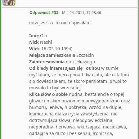
Odpowiedź #33
–
Maj 04, 2011, 17:08:46
mfw jeszcze tu nie napisałam
Imię
Ola
Nick
Nashi
Wiek
16 (05.10.1994)
Miejsce zamieszkania
Szczecin
Zainteresowania
nic ciekawego
Od kiedy interesujesz się Touhou
w sumie
myślałam, że nieco ponad dwa lata, ale ostatnio
się dowiedziałam, że skoro pamiętam .prv.pl to
musiało to być wcześniej
Kilka słów o sobie
nudna, beztalencie o tępej
głowie i niskim poziomie mamwyjebanizmu oraz
humoru, leniwa, hipokrytka, wrzód na dupie,
kłamczucha dla zakrycia zawstydzenia, nie
dotrzymująca słowa, nieodpowiedzialna,
nieporadna, nerwowa, wkurzająca, nieciekawa,
gadająca za dużo i bez sensu, ironiczna,