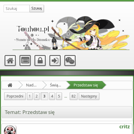
Nadprzyrodzona Granica
Świątynia Hakurei
Przedstaw się
Poprzedni
1
2
3
4
5
...
82
Następny
Temat: Przedstaw się
critz