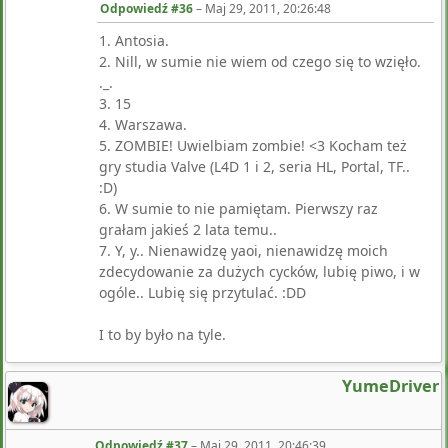
Odpowiedź #36
–
Maj 29, 2011, 20:26:48
1. Antosia.
2. Nill, w sumie nie wiem od czego się to wzięło.
._.
3. 15
4. Warszawa.
5. ZOMBIE! Uwielbiam zombie! <3 Kocham też
gry studia Valve (L4D 1 i 2, seria HL, Portal, TF..
:D)
6. W sumie to nie pamiętam. Pierwszy raz
grałam jakieś 2 lata temu..
7. Y, y.. Nienawidzę yaoi, nienawidzę moich
zdecydowanie za dużych cycków, lubię piwo, i w
ogóle.. Lubię się przytulać. :DD
I to by było na tyle.
YumeDriver
Odpowiedź #37
–
Maj 29, 2011, 20:46:39