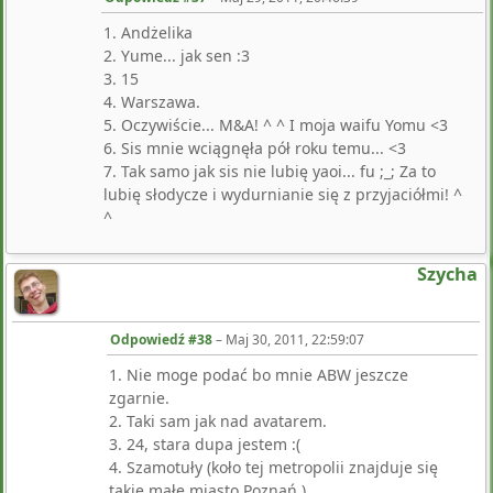
1. Andżelika
2. Yume... jak sen :3
3. 15
4. Warszawa.
5. Oczywiście... M&A! ^ ^ I moja waifu Yomu <3
6. Sis mnie wciągnęła pół roku temu... <3
7. Tak samo jak sis nie lubię yaoi... fu ;_; Za to
lubię słodycze i wydurnianie się z przyjaciółmi! ^
^
Szycha
Odpowiedź #38
–
Maj 30, 2011, 22:59:07
1. Nie moge podać bo mnie ABW jeszcze
zgarnie.
2. Taki sam jak nad avatarem.
3. 24, stara dupa jestem :(
4. Szamotuły (koło tej metropolii znajduje się
takie małe miasto Poznań.)