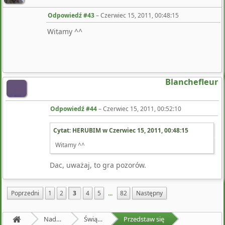
Odpowiedź #43
–
Czerwiec 15, 2011, 00:48:15
Witamy ^^
Blanchefleur
Odpowiedź #44
–
Czerwiec 15, 2011, 00:52:10
Cytat: HERUBIM w
Czerwiec 15, 2011, 00:48:15
Witamy ^^
Dac, uważaj, to gra pozorów.
Poprzedni
1
2
3
4
5
...
82
Następny
Nadprzyrodzona Granica
Świątynia Hakurei
Przedstaw się