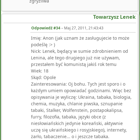
zgryźliwa
Towarzysz Lenek
Odpowiedź #34
–
Maj 27, 2011, 21:43:43
Imię: Anon (jak uznam że zasługujecie to może
podeślę :> )
Nick: Lenek, będący w sumie zdrobnieniem od
Lenina, ale tego drugiego już nie używam,
przestałem być komunistą jakiś rok temu
Wiek: 18
Skąd: Opole
Zainteresowania: Oj bohu. Tych jest sporo i o
każdym umiem opowiadać godzinami. Więc bez
opisywania je wyliczę: Ukraina, tabaka, biologia,
chemia, muzyka, chlanie piwska, sznupanie
tabaki, Stalker, Wolfenstein, postapokalipsa,
furry, filozofia, tabaka, języki obce (z
niesłowiańskich jedynie koreański, aktywnie
uczę się ukraińskiego i rosyjskiego), internety,
żarło, tabaczenie... o i jeszcze tabaka.