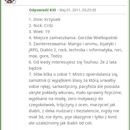
Odpowiedź #30
–
Maj 01, 2011, 03:25:30
1. Imie: Krzysiek
2. Nick: Critz
3. Wiek: 19
4. Miejsce zamieszkania: Gorzów Wielkopolski
5. Zainteresowania: Mango i animu, bijatyki i
jRPG, Diablo 2, rock, technika i informatyka, rori,
moe, gore, Todżo
6. Od kiedy interesujesz się Touhou: Ze 2 lata
będzie
7. Słów kilka o sobie ?: Mistrz opierdalania się,
samotnik (z wyjątkiem klasy za którą urwałby
sobie rękę), sarkastyczny, pacyfista ale posiada
ukryte pokłady wkurwu, mało sprawny fizycznie,
wyjebane na modę, zero motywacji do
czegokolwiek, trójczyny z ocen, marzyciel jak
diabli, z deka nudziarz i beztalencie, nigdy nie
miał 3d, nie dymi, pije okazyjnie i tylko z kimś
ale uzależniony jak diabli od coli.