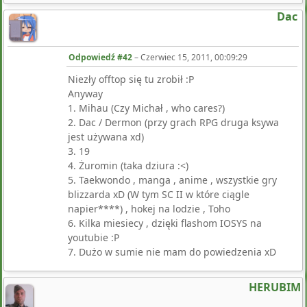
Dac
Odpowiedź #42
–
Czerwiec 15, 2011, 00:09:29
Niezły offtop się tu zrobił :P
Anyway
1. Mihau (Czy Michał , who cares?)
2. Dac / Dermon (przy grach RPG druga ksywa
jest używana xd)
3. 19
4. Żuromin (taka dziura :<)
5. Taekwondo , manga , anime , wszystkie gry
blizzarda xD (W tym SC II w które ciągle
napier****) , hokej na lodzie , Toho
6. Kilka miesiecy , dzięki flashom IOSYS na
youtubie :P
7. Dużo w sumie nie mam do powiedzenia xD
HERUBIM