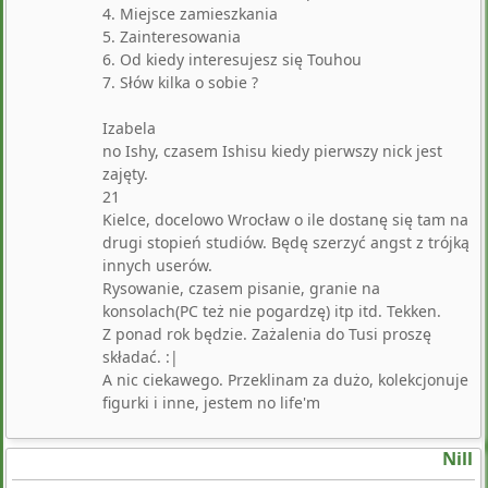
4. Miejsce zamieszkania
5. Zainteresowania
6. Od kiedy interesujesz się Touhou
7. Słów kilka o sobie ?
Izabela
no Ishy, czasem Ishisu kiedy pierwszy nick jest
zajęty.
21
Kielce, docelowo Wrocław o ile dostanę się tam na
drugi stopień studiów. Będę szerzyć angst z trójką
innych userów.
Rysowanie, czasem pisanie, granie na
konsolach(PC też nie pogardzę) itp itd. Tekken.
Z ponad rok będzie. Zażalenia do Tusi proszę
składać. :|
A nic ciekawego. Przeklinam za dużo, kolekcjonuje
figurki i inne, jestem no life'm
Nill