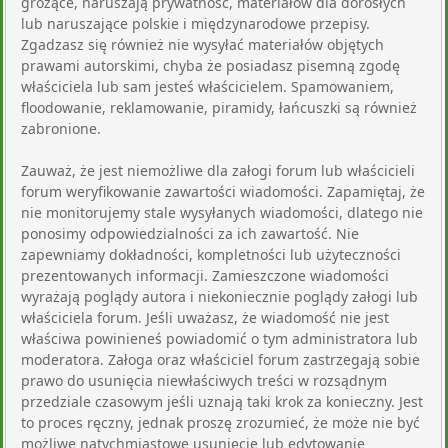
grożące, naruszają prywatność, materiałów dla dorosłych
lub naruszające polskie i międzynarodowe przepisy.
Zgadzasz się również nie wysyłać materiałów objętych
prawami autorskimi, chyba że posiadasz pisemną zgodę
właściciela lub sam jesteś właścicielem. Spamowaniem,
floodowanie, reklamowanie, piramidy, łańcuszki są również
zabronione.
Zauważ, że jest niemożliwe dla załogi forum lub właścicieli
forum weryfikowanie zawartości wiadomości. Zapamiętaj, że
nie monitorujemy stale wysyłanych wiadomości, dlatego nie
ponosimy odpowiedzialności za ich zawartość. Nie
zapewniamy dokładności, kompletności lub użyteczności
prezentowanych informacji. Zamieszczone wiadomości
wyrażają poglądy autora i niekoniecznie poglądy załogi lub
właściciela forum. Jeśli uważasz, że wiadomość nie jest
właściwa powinieneś powiadomić o tym administratora lub
moderatora. Załoga oraz właściciel forum zastrzegają sobie
prawo do usunięcia niewłaściwych treści w rozsądnym
przedziale czasowym jeśli uznają taki krok za konieczny. Jest
to proces ręczny, jednak proszę zrozumieć, że może nie być
możliwe natychmiastowe usunięcie lub edytowanie