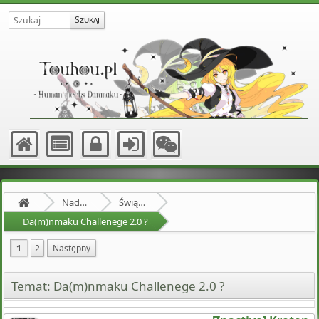
Nadprzyrodzona Granica
Świątynia Hakurei
Da(m)nmaku Challenege 2.0 ?
1
2
Następny
Temat: Da(m)nmaku Challenege 2.0 ?