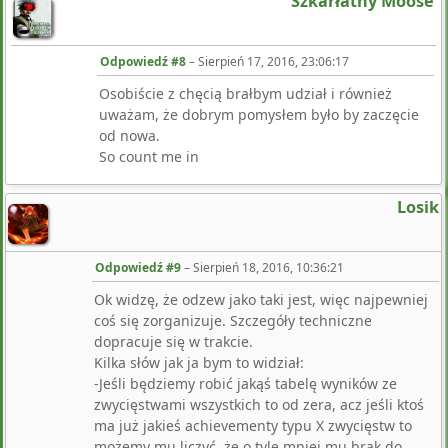
Szkarłatny Moose
Odpowiedź #8
–
Sierpień 17, 2016, 23:06:17
Osobiście z chęcią brałbym udział i również
uważam, że dobrym pomysłem było by zaczęcie
od nowa.
So count me in
Losik
Odpowiedź #9
–
Sierpień 18, 2016, 10:36:21
Ok widzę, że odzew jako taki jest, więc najpewniej
coś się zorganizuje. Szczegóły techniczne
dopracuje się w trakcie.
Kilka słów jak ja bym to widział:
-Jeśli będziemy robić jakąś tabelę wyników ze
zwycięstwami wszystkich to od zera, acz jeśli ktoś
ma już jakieś achievementy typu X zwycięstw to
możemy mu liczyć, że o tyle mniej mu brak do