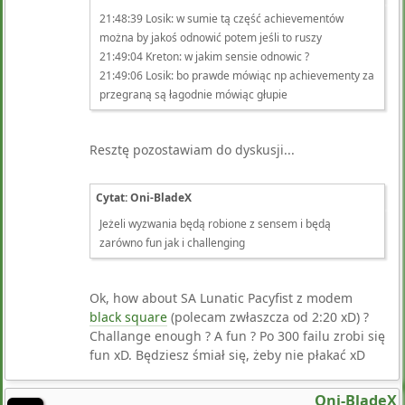
21:48:39 Losik: w sumie tą część achievementów
można by jakoś odnowić potem jeśli to ruszy
21:49:04 Kreton: w jakim sensie odnowic ?
21:49:06 Losik: bo prawde mówiąc np achievementy za
przegraną są łagodnie mówiąc głupie
Resztę pozostawiam do dyskusji...
Cytat: Oni-BladeX
Jeżeli wyzwania będą robione z sensem i będą
zarówno fun jak i challenging
Ok, how about SA Lunatic Pacyfist z modem
black square
(polecam zwłaszcza od 2:20 xD) ?
Challange enough ? A fun ? Po 300 failu zrobi się
fun xD. Będziesz śmiał się, żeby nie płakać xD
Oni-BladeX