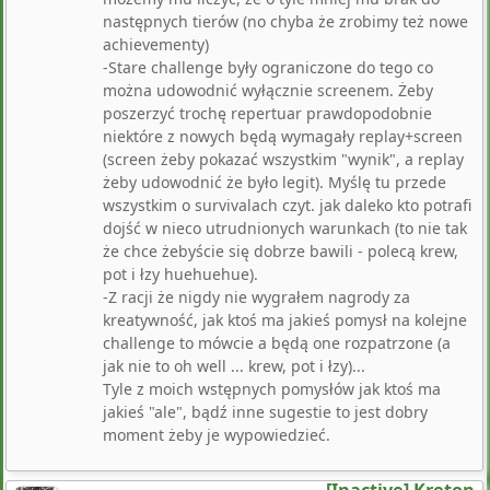
następnych tierów (no chyba że zrobimy też nowe
achievementy)
-Stare challenge były ograniczone do tego co
można udowodnić wyłącznie screenem. Żeby
poszerzyć trochę repertuar prawdopodobnie
niektóre z nowych będą wymagały replay+screen
(screen żeby pokazać wszystkim "wynik", a replay
żeby udowodnić że było legit). Myślę tu przede
wszystkim o survivalach czyt. jak daleko kto potrafi
dojść w nieco utrudnionych warunkach (to nie tak
że chce żebyście się dobrze bawili - polecą krew,
pot i łzy huehuehue).
-Z racji że nigdy nie wygrałem nagrody za
kreatywność, jak ktoś ma jakieś pomysł na kolejne
challenge to mówcie a będą one rozpatrzone (a
jak nie to oh well ... krew, pot i łzy)...
Tyle z moich wstępnych pomysłów jak ktoś ma
jakieś "ale", bądź inne sugestie to jest dobry
moment żeby je wypowiedzieć.