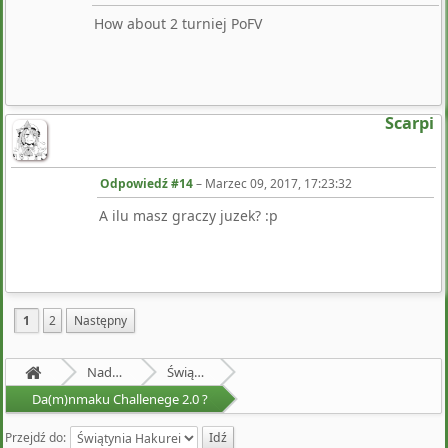
How about 2 turniej PoFV
Scarpi
Odpowiedź #14
–
Marzec 09, 2017, 17:23:32
A ilu masz graczy juzek? :p
1
2
Następny
Nadprzyrodzona Granica
Świątynia Hakurei
Da(m)nmaku Challenege 2.0 ?
Przejdź do: