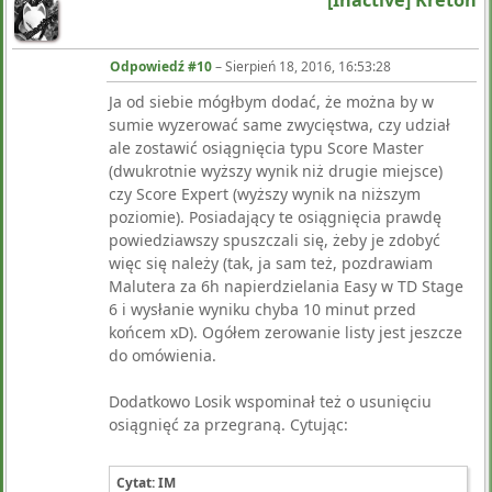
[Inactive] Kreton
Odpowiedź #10
–
Sierpień 18, 2016, 16:53:28
Ja od siebie mógłbym dodać, że można by w
sumie wyzerować same zwycięstwa, czy udział
ale zostawić osiągnięcia typu Score Master
(dwukrotnie wyższy wynik niż drugie miejsce)
czy Score Expert (wyższy wynik na niższym
poziomie). Posiadający te osiągnięcia prawdę
powiedziawszy spuszczali się, żeby je zdobyć
więc się należy (tak, ja sam też, pozdrawiam
Malutera za 6h napierdzielania Easy w TD Stage
6 i wysłanie wyniku chyba 10 minut przed
końcem xD). Ogółem zerowanie listy jest jeszcze
do omówienia.
Dodatkowo Losik wspominał też o usunięciu
osiągnięć za przegraną. Cytując:
Cytat: IM