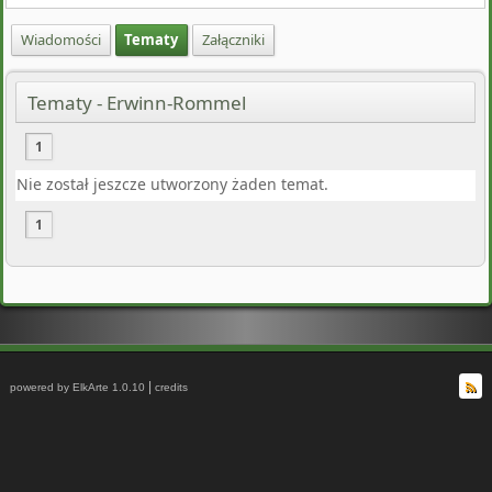
Wiadomości
Tematy
Załączniki
Tematy - Erwinn-Rommel
1
Nie został jeszcze utworzony żaden temat.
1
|
powered by ElkArte 1.0.10
credits