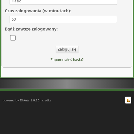
Czas zalogowania (w minutach)
:
Bądź zawsze zalogowany
:
Zapomniałeś hasła?
|
powered by ElkArte 1.0.10
credits