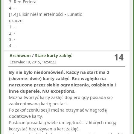
3. Red Fedora
4. -
[1.4] Elixir nieśmiertelności - Lunatic
gracze:
1. -
2. -
3. -
4. -
14
Archiwum
/
Stare karty zaklęć
Czerwiec 18, 2015, 16:50:22
By nie było niedomówień. Każdy na start ma 2
(słownie: dwie) karty zaklęć. Bez względu na
narzucone przez siebie ograniczenia, osłabienia i
inne duperele. NO exceptions.
Można tworzyć karty zaklęć dopiero gdy posiada się
zaakceptowaną kartę postaci.
Po zakończeniu sesji można otrzymać w nagrodę
dodatkowe karty.
Postacie posiadają wiele umiejętności z których mogą
korzystać bez używania kart zaklęć.