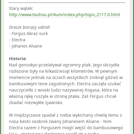
Stary wątek:
http://www.touhou.pl/4um/index.php/topic,2117.0.html
Gracze biorący udział:
- Forgus Akraz-surk
- Electra
- Johanes Alvane
Historia:
Nad gensokyo przelatywał ogromny ptak. Jego skrzydła
rozłożone były na kilkadziesiąt kilometrów. W pewnym
momencie jednak na oczach wszystkich zniknął gdzieś w
bambusowym lesie zagubionych. Electra zaczęła szukać
nauczycielki z wioski ludzi nazywanej Kogasa, która na
własną rękę ruszyła w stronę ptaka. Zaś Forgus chciał
zbadać niezwykłe zjawisko.
W międzyczasie spadał z nieba wykichany chwilę temu z
nosa bestii osobnik zwany Johanesem Alvane - Nim
Electra razem z Forgusem mogli wejść do bambusowego
lasu - mężczyzna dosłownie spadł im z nieba.