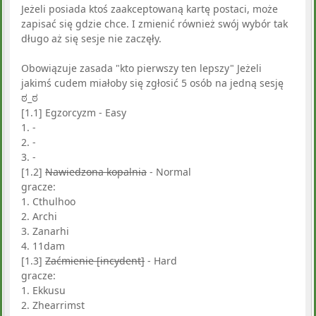
Jeżeli posiada ktoś zaakceptowaną kartę postaci, może
zapisać się gdzie chce. I zmienić również swój wybór tak
długo aż się sesje nie zaczęły.
Obowiązuje zasada "kto pierwszy ten lepszy" Jeżeli
jakimś cudem miałoby się zgłosić 5 osób na jedną sesję
ಠ_ಠ
[1.1] Egzorcyzm - Easy
1. -
2. -
3. -
[1.2]
Nawiedzona kopalnia
- Normal
gracze:
1. Cthulhoo
2. Archi
3. Zanarhi
4. 11dam
[1.3]
Zaćmienie [incydent]
- Hard
gracze:
1. Ekkusu
2. Zhearrimst