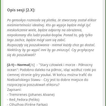
Opis sesji [2.X]:
Po gensokyo rozniosła się plotka, że stworzony został eliksir
nieśmiertelności idealnej. Kto go wypije będzie mógł żyć
nieskończenie wiele, będzie odporny na obrażenia,
niepokonany dla ludzi-youkai-bogów. Ponad to, gdy tylko
tego zachce, będzie mógł sam się zabić.
Rozpoczęły się poszukiwania - niemal każdy chce go dostać.
Niektórzy by go wypić inni by go zniszczyć. Czy przyłączysz
się do poszukiwań?
[2.1] - Normal
[/s] - "Stary człowiek i morze - Północny
ocean": Podobno daleko na północ, idąc wzdłuż rzeki po
ciemnej stronie góry youkai. W końcu można trafić do
Niebiańskiego Stawu - Czy jest to dobre miejsce do
rozpoczęcia poszukiwań eliksiru?
Zapisani:
- Tremirenes (Johanes Alvane)
- Red_Fedora (Feliks)
- Cthulhoo (Firéne Farkas)