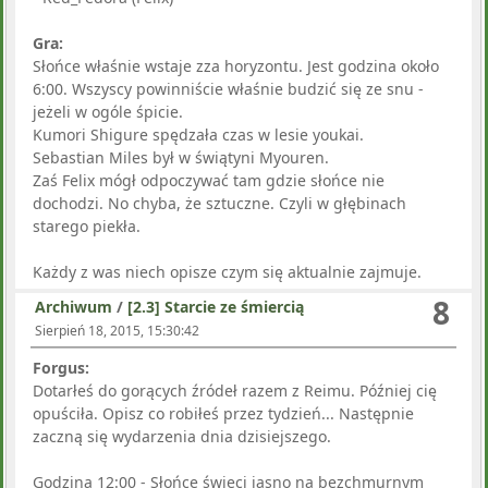
Gra:
Słońce właśnie wstaje zza horyzontu. Jest godzina około
6:00. Wszyscy powinniście właśnie budzić się ze snu -
jeżeli w ogóle śpicie.
Kumori Shigure spędzała czas w lesie youkai.
Sebastian Miles był w świątyni Myouren.
Zaś Felix mógł odpoczywać tam gdzie słońce nie
dochodzi. No chyba, że sztuczne. Czyli w głębinach
starego piekła.
Każdy z was niech opisze czym się aktualnie zajmuje.
8
Archiwum
/
[2.3] Starcie ze śmiercią
Sierpień 18, 2015, 15:30:42
Forgus:
Dotarłeś do gorących źródeł razem z Reimu. Później cię
opuściła. Opisz co robiłeś przez tydzień... Następnie
zaczną się wydarzenia dnia dzisiejszego.
Godzina 12:00 - Słońce świeci jasno na bezchmurnym