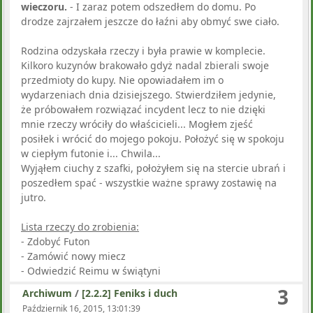
wieczoru.
- I zaraz potem odszedłem do domu. Po
drodze zajrzałem jeszcze do łaźni aby obmyć swe ciało.
Rodzina odzyskała rzeczy i była prawie w komplecie.
Kilkoro kuzynów brakowało gdyż nadal zbierali swoje
przedmioty do kupy. Nie opowiadałem im o
wydarzeniach dnia dzisiejszego. Stwierdziłem jedynie,
że próbowałem rozwiązać incydent lecz to nie dzięki
mnie rzeczy wróciły do właścicieli... Mogłem zjeść
posiłek i wrócić do mojego pokoju. Położyć się w spokoju
w ciepłym futonie i... Chwila...
Wyjąłem ciuchy z szafki, położyłem się na stercie ubrań i
poszedłem spać - wszystkie ważne sprawy zostawię na
jutro.
Lista rzeczy do zrobienia:
- Zdobyć Futon
- Zamówić nowy miecz
- Odwiedzić Reimu w świątyni
3
Archiwum
/
[2.2.2] Feniks i duch
Październik 16, 2015, 13:01:39