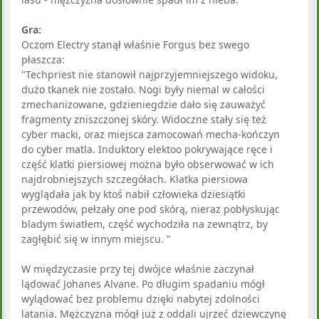
Gra:
Oczom Electry stanął właśnie Forgus bez swego
płaszcza:
"Techpriest nie stanowił najprzyjemniejszego widoku,
dużo tkanek nie zostało. Nogi były niemal w całości
zmechanizowane, gdzieniegdzie dało się zauważyć
fragmenty zniszczonej skóry. Widoczne stały się też
cyber macki, oraz miejsca zamocowań mecha-kończyn
do cyber matla. Induktory elektoo pokrywające ręce i
część klatki piersiowej można było obserwować w ich
najdrobniejszych szczegółach. Klatka piersiowa
wyglądała jak by ktoś nabił człowieka dziesiątki
przewodów, pełzały one pod skórą, nieraz pobłyskując
bladym światłem, część wychodziła na zewnątrz, by
zagłębić się w innym miejscu. "
W międzyczasie przy tej dwójce właśnie zaczynał
lądować Johanes Alvane. Po długim spadaniu mógł
wylądować bez problemu dzięki nabytej zdolności
latania. Mężczyzna mógł już z oddali ujrzeć dziewczynę