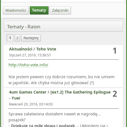
Wiadomości
Tematy
Załączniki
Tematy - Raion
1
2
Następny
1
Aktualności
/
Toho Vote
Styczeń 27, 2019, 15:36:57
http://toho-vote.info/
Nie jestem pewien czy dobrze rozumiem, bo nie umiem
w japoński. Ale chyba można już głosować (?)
2
4um Games Center
/
[ex1.2] The Gathering Epilogue
- Yuei
Kwiecień 20, 2016, 03:14:03
Sprawa załatwiona dostałem nawet w nagrodę...
posążek?
-
Dziękuję za miłe słowa i podarek.
- Ukłoniłem się i