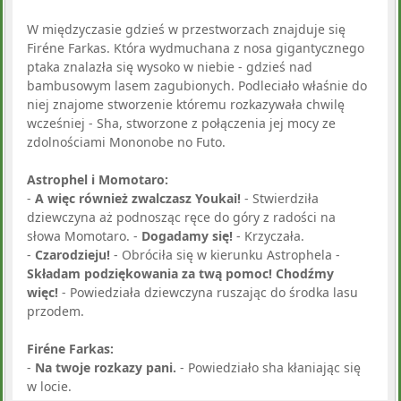
W międzyczasie gdzieś w przestworzach znajduje się
Firéne Farkas. Która wydmuchana z nosa gigantycznego
ptaka znalazła się wysoko w niebie - gdzieś nad
bambusowym lasem zagubionych. Podleciało właśnie do
niej znajome stworzenie któremu rozkazywała chwilę
wcześniej - Sha, stworzone z połączenia jej mocy ze
zdolnościami Mononobe no Futo.
Astrophel i Momotaro:
-
A więc również zwalczasz Youkai!
- Stwierdziła
dziewczyna aż podnosząc ręce do góry z radości na
słowa Momotaro. -
Dogadamy się!
- Krzyczała.
-
Czarodzieju!
- Obróciła się w kierunku Astrophela -
Składam podziękowania za twą pomoc! Chodźmy
więc!
- Powiedziała dziewczyna ruszając do środka lasu
przodem.
Firéne Farkas:
-
Na twoje rozkazy pani.
- Powiedziało sha kłaniając się
w locie.