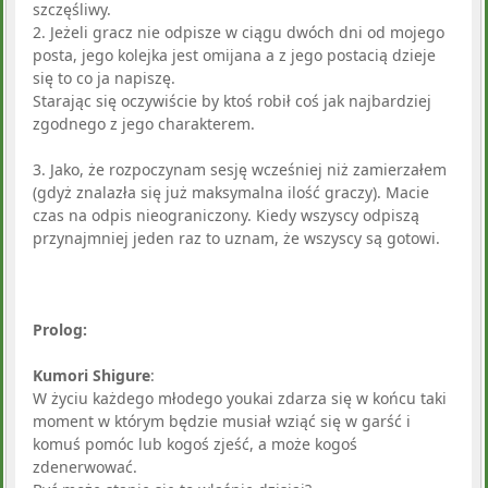
szczęśliwy.
2. Jeżeli gracz nie odpisze w ciągu dwóch dni od mojego
posta, jego kolejka jest omijana a z jego postacią dzieje
się to co ja napiszę.
Starając się oczywiście by ktoś robił coś jak najbardziej
zgodnego z jego charakterem.
3. Jako, że rozpoczynam sesję wcześniej niż zamierzałem
(gdyż znalazła się już maksymalna ilość graczy). Macie
czas na odpis nieograniczony. Kiedy wszyscy odpiszą
przynajmniej jeden raz to uznam, że wszyscy są gotowi.
Prolog:
Kumori Shigure
:
W życiu każdego młodego youkai zdarza się w końcu taki
moment w którym będzie musiał wziąć się w garść i
komuś pomóc lub kogoś zjeść, a może kogoś
zdenerwować.