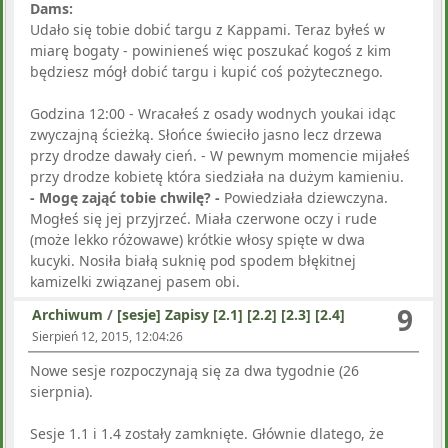
Dams:
Udało się tobie dobić targu z Kappami. Teraz byłeś w
miarę bogaty - powinieneś więc poszukać kogoś z kim
będziesz mógł dobić targu i kupić coś pożytecznego.
Godzina 12:00 - Wracałeś z osady wodnych youkai idąc
zwyczajną ścieżką. Słońce świeciło jasno lecz drzewa
przy drodze dawały cień. - W pewnym momencie mijałeś
przy drodze kobietę która siedziała na dużym kamieniu.
- Mogę zająć tobie chwilę? -
Powiedziała dziewczyna.
Mogłeś się jej przyjrzeć. Miała czerwone oczy i rude
(może lekko różowawe) krótkie włosy spięte w dwa
kucyki. Nosiła białą suknię pod spodem błękitnej
kamizelki związanej pasem obi.
9
Archiwum
/
[sesje] Zapisy [2.1] [2.2] [2.3] [2.4]
Sierpień 12, 2015, 12:04:26
Nowe sesje rozpoczynają się za dwa tygodnie (26
sierpnia).
Sesje 1.1 i 1.4 zostały zamknięte. Głównie dlatego, że