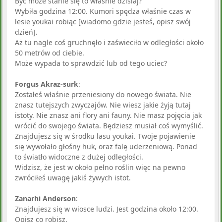
Być może stanie się to właśnie dzisiaj?
Wybiła godzina 12:00. Kumori spędza właśnie czas w
lesie youkai robiąc [wiadomo gdzie jesteś, opisz swój
dzień].
Aż tu nagle coś gruchnęło i zaświeciło w odległości około
50 metrów od ciebie.
Może wypada to sprawdzić lub od tego uciec?
Forgus Akraz-surk
:
Zostałeś właśnie przeniesiony do nowego świata. Nie
znasz tutejszych zwyczajów. Nie wiesz jakie żyją tutaj
istoty. Nie znasz ani flory ani fauny. Nie masz pojęcia jak
wrócić do swojego świata. Będziesz musiał coś wymyślić.
Znajdujesz się w środku lasu youkai. Twoje pojawienie
się wywołało głośny huk, oraz falę uderzeniową. Ponad
to światło widoczne z dużej odległości.
Widzisz, że jest w około pełno roślin więc na pewno
zwróciłeś uwagę jakiś żywych istot.
Zanarhi Anderson
:
Znajdujesz się w wiosce ludzi. Jest godzina około 12:00.
Opisz co robisz.