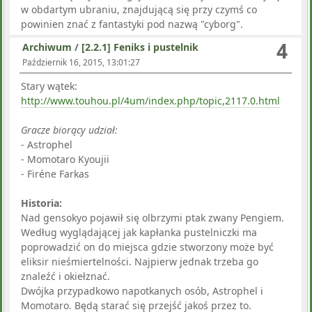
w obdartym ubraniu, znajdującą się przy czymś co
powinien znać z fantastyki pod nazwą "cyborg".
4
Archiwum
/
[2.2.1] Feniks i pustelnik
Październik 16, 2015, 13:01:27
Stary wątek:
http://www.touhou.pl/4um/index.php/topic,2117.0.html
Gracze biorący udział:
- Astrophel
- Momotaro Kyoujii
- Firéne Farkas
Historia:
Nad gensokyo pojawił się olbrzymi ptak zwany Pengiem.
Według wyglądającej jak kapłanka pustelniczki ma
poprowadzić on do miejsca gdzie stworzony może być
eliksir nieśmiertelności. Najpierw jednak trzeba go
znaleźć i okiełznać.
Dwójka przypadkowo napotkanych osób, Astrophel i
Momotaro. Będą starać się przejść jakoś przez to.