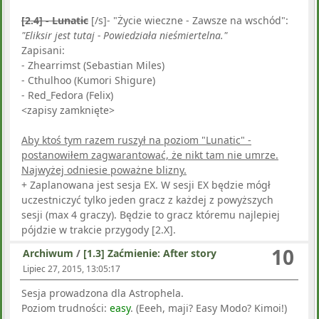
[2.4] - Lunatic
[/s]- "Życie wieczne - Zawsze na wschód":
"Eliksir jest tutaj - Powiedziała nieśmiertelna."
Zapisani:
- Zhearrimst (Sebastian Miles)
- Cthulhoo (Kumori Shigure)
- Red_Fedora (Felix)
<zapisy zamknięte>
Aby ktoś tym razem ruszył na poziom "Lunatic" -
postanowiłem zagwarantować, że nikt tam nie umrze.
Najwyżej odniesie poważne blizny.
+ Zaplanowana jest sesja EX. W sesji EX będzie mógł
uczestniczyć tylko jeden gracz z każdej z powyższych
sesji (max 4 graczy). Będzie to gracz któremu najlepiej
pójdzie w trakcie przygody [2.X].
10
Archiwum
/
[1.3] Zaćmienie: After story
Lipiec 27, 2015, 13:05:17
Sesja prowadzona dla Astrophela.
Poziom trudności:
easy
. (Eeeh, maji? Easy Modo? Kimoi!)