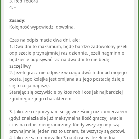
3. Red Fedora
4. -
Zasady:
Kolejność wypowiedzi dowolna.
Czas na odpis macie dwa dni, ale:
1. Dwa dni to maksimum, będę bardzo zadowolony jeżeli
odpiszecie przynajmniej raz dziennie. Jeżeli nagminnie
będziecie odpisywać raz na dwa dni to nie będę
szczęśliwy.
2. Jeżeli gracz nie odpisze w ciągu dwóch dni od mojego
posta, jego kolejka jest omijana a z jego postacią dzieje
się to co ja napiszę.
Starając się oczywiście by ktoś robił coś jak najbardziej
zgodnego z jego charakterem.
3. Jako, że rozpoczynam sesję wcześniej niż zamierzałem
(gdyż znalazła się już maksymalna ilość graczy). Macie
czas na odpis nieograniczony. Kiedy wszyscy odpiszą
przynajmniej jeden raz to uznam, że wszyscy są gotowi.
4. Jako, że są na początku 3 na 4 osoby. Jeżeli jedna