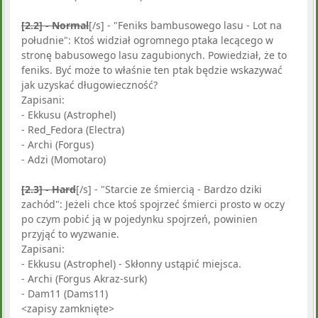
[2.2] - Normal
[/s] - "Feniks bambusowego lasu - Lot na
południe": Ktoś widział ogromnego ptaka lecącego w
stronę babusowego lasu zagubionych. Powiedział, że to
feniks. Być może to właśnie ten ptak będzie wskazywać
jak uzyskać długowieczność?
Zapisani:
- Ekkusu (Astrophel)
- Red_Fedora (Electra)
- Archi (Forgus)
- Adzi (Momotaro)
[2.3] - Hard
[/s] - "Starcie ze śmiercią - Bardzo dziki
zachód": Jeżeli chce ktoś spojrzeć śmierci prosto w oczy
po czym pobić ją w pojedynku spojrzeń, powinien
przyjąć to wyzwanie.
Zapisani:
- Ekkusu (Astrophel) - Skłonny ustąpić miejsca.
- Archi (Forgus Akraz-surk)
- Dam11 (Dams11)
<zapisy zamknięte>