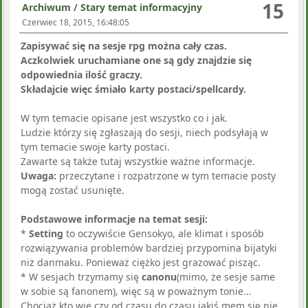
15
Archiwum
/
Stary temat informacyjny
Czerwiec 18, 2015, 16:48:05
Zapisywać się na sesje rpg można cały czas.
Aczkolwiek uruchamiane one są gdy znajdzie się
odpowiednia ilość graczy.
Składajcie więc śmiało karty postaci/spellcardy.
W tym temacie opisane jest wszystko co i jak.
Ludzie którzy się zgłaszają do sesji, niech podsyłają w
tym temacie swoje karty postaci.
Zawarte są także tutaj wszystkie ważne informacje.
Uwaga:
przeczytane i rozpatrzone w tym temacie posty
mogą zostać usunięte.
Podstawowe informacje na temat sesji:
*
Setting
to oczywiście Gensokyo, ale klimat i sposób
rozwiązywania problemów bardziej przypomina bijatyki
niż danmaku. Ponieważ ciężko jest grazować pisząc.
* W sesjach trzymamy się
canonu
(mimo, że sesje same
w sobie są fanonem), więc są w poważnym tonie...
Chociaż kto wie czy od czasu do czasu jakiś mem się nie