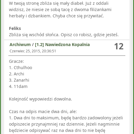
W twoją stronę zbliża się mały diabeł. Już z oddali
widzisz, że niesie ze sobą tacę z dwoma filiżankami
herbaty i dzbankiem. Chyba chce się przywitać.
Feliks
Zbliża się wschód słońca. Opisz co robisz, gdzie jesteś.
12
Archiwum
/
[1.2] Nawiedzona Kopalnia
Czerwiec 25, 2015, 20:36:51
Gracze:
1. Cthulhoo
2. Archi
3. Zanarhi
4. 11dam
Kolejność wypowiedzi dowolna.
Czas na odpis macie dwa dni, ale:
1. Dwa dni to maksimum, będę bardzo zadowolony jeżeli
odpiszecie przynajmniej raz dziennie. Jeżeli nagminnie
będziecie odpisywać raz na dwa dni to nie będę