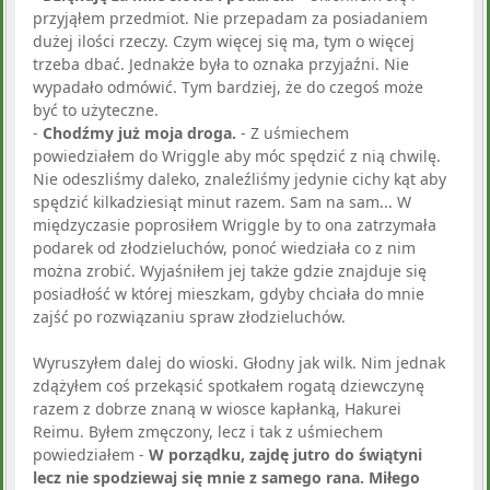
przyjąłem przedmiot. Nie przepadam za posiadaniem
dużej ilości rzeczy. Czym więcej się ma, tym o więcej
trzeba dbać. Jednakże była to oznaka przyjaźni. Nie
wypadało odmówić. Tym bardziej, że do czegoś może
być to użyteczne.
-
Chodźmy już moja droga.
- Z uśmiechem
powiedziałem do Wriggle aby móc spędzić z nią chwilę.
Nie odeszliśmy daleko, znaleźliśmy jedynie cichy kąt aby
spędzić kilkadziesiąt minut razem. Sam na sam... W
międzyczasie poprosiłem Wriggle by to ona zatrzymała
podarek od złodzieluchów, ponoć wiedziała co z nim
można zrobić. Wyjaśniłem jej także gdzie znajduje się
posiadłość w której mieszkam, gdyby chciała do mnie
zajść po rozwiązaniu spraw złodzieluchów.
Wyruszyłem dalej do wioski. Głodny jak wilk. Nim jednak
zdążyłem coś przekąsić spotkałem rogatą dziewczynę
razem z dobrze znaną w wiosce kapłanką, Hakurei
Reimu. Byłem zmęczony, lecz i tak z uśmiechem
powiedziałem -
W porządku, zajdę jutro do świątyni
lecz nie spodziewaj się mnie z samego rana. Miłego