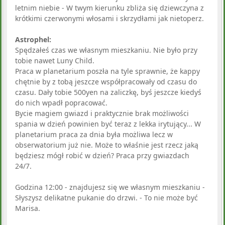
letnim niebie - W twym kierunku zbliża się dziewczyna z
krótkimi czerwonymi włosami i skrzydłami jak nietoperz.
Astrophel:
Spędzałeś czas we własnym mieszkaniu. Nie było przy
tobie nawet Luny Child.
Praca w planetarium poszła na tyle sprawnie, że kappy
chętnie by z tobą jeszcze współpracowały od czasu do
czasu. Dały tobie 500yen na zaliczkę, byś jeszcze kiedyś
do nich wpadł popracować.
Bycie magiem gwiazd i praktycznie brak możliwości
spania w dzień powinien być teraz z lekka irytujący... W
planetarium praca za dnia była możliwa lecz w
obserwatorium już nie. Może to właśnie jest rzecz jaką
będziesz mógł robić w dzień? Praca przy gwiazdach
24/7.
Godzina 12:00 - znajdujesz się we własnym mieszkaniu -
Słyszysz delikatne pukanie do drzwi. - To nie może być
Marisa.