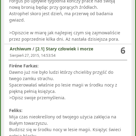
Forgus po upływie tygodnia kończy prace nad swoją
nową bronią będąc przy gorących źródłach.
Astrophel skoro jest dzień, ma przerwę od badania
gwiazd.
>Opiszcie w miarę jak najlepiej czym się zajmowaliście
przez poprzednie kilka dni. Aż nastała dzisiejsza pora.
6
Archiwum
/
[2.1] Stary człowiek i morze
Sierpień 27, 2015, 14:53:54
Firéne Farkas:
Dawno już nie było ludzi którzy chcieliby przyjść do
twego zamku strachu.
Spacerowałaś właśnie po lesie magii w środku nocy z
piękną pełnią księżyca.
>Opisz swoje przemyślenia.
Feliks:
Mija czas nieokreślony od twojego użycia zaklęcia na
Białym towarzyszu.
Budzisz się w środku nocy w lesie magii. Księżyc świeci
pełnią blasku.