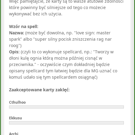
Więc pamiętajcie, że karty są to wasze atutowe zdolności
które powinny być silniejsze od tego co możecie
wykonywać bez ich użycia.
Wzór na spell:
Nazwa:
(może być dowolna, np. "love sign: master
spark" albo "super silny pocisk zniszczenia rag nar
roog")
Opis:
(czyli to co wykonuje spellcard, np.: "Tworzy w
dłoni kulę ognia którą można później cisnąć w
przeciwnika." - oczywiście czym dokładniej będzie
opisany spellcard tym łatwiej będzie dla MG uznać co
komuś udało się tym spellcardem osiągnąć)
Zaakceptowane karty zaklęć:
Cthulhoo
Ekkusu
Archi