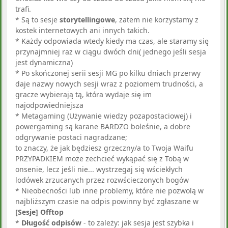
trafi.
* Są to sesje
storytellingowe
, zatem nie korzystamy z
kostek internetowych ani innych takich.
* Każdy odpowiada wtedy kiedy ma czas, ale staramy się
przynajmniej raz w ciągu dwóch dni( jednego jeśli sesja
jest dynamiczna)
* Po skończonej serii sesji MG po kilku dniach przerwy
daje nazwy nowych sesji wraz z poziomem trudności, a
gracze wybierają tą, która wydaje się im
najodpowiedniejsza
* Metagaming (Używanie wiedzy pozapostaciowej) i
powergaming są karane BARDZO boleśnie, a dobre
odgrywanie postaci nagradzane;
to znaczy, że jak będziesz grzeczny/a to Twoja Waifu
PRZYPADKIEM może zechcieć wykąpać się z Tobą w
onsenie, lecz jeśli nie... wystrzegaj się wściekłych
lodówek zrzucanych przez rozwścieczonych bogów
* Nieobecności lub inne problemy, które nie pozwolą w
najbliższym czasie na odpis powinny być zgłaszane w
[Sesje] Offtop
*
Długość odpisów
- to zależy: jak sesja jest szybka i